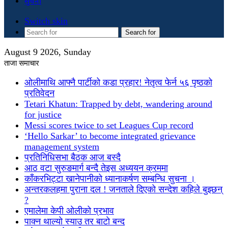
सुचना
Switch skin
Search for
August 9 2026, Sunday
ताजा समाचार
ओलीमाथि आफ्नै पार्टीको कडा प्रहार! नेतृत्व फेर्न ५६ पृष्ठको
प्रतिवेदन
Tetari Khatun: Trapped by debt, wandering around
for justice
Messi scores twice to set Leagues Cup record
‘Hello Sarkar’ to become integrated grievance
management system
प्रतिनिधिसभा बैठक आज बस्दै
आठ वटा सुरुङमार्ग बन्दै तेइस अध्ययन क्रममा
काँकरभिट्टा खानेपानीको ध्यानाकर्षण सम्बन्धि सुचना ।
अन्तरकलहमा पुराना दल ! जनताले दिएको सन्देश कहिले बुझ्छन्
?
एमालेमा केपी ओलीको प्रभाव
पाक्न थाल्यो स्याउ तर बाटो बन्द