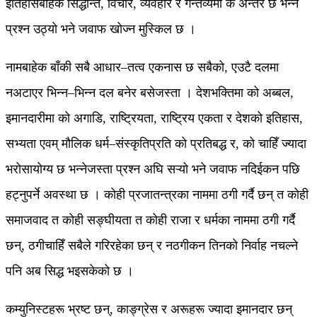
इतिहासबाहेक सिद्धान्त, विचार, व्यवहार र गन्तव्यमा के अन्तर छ भन्ने
प्रश्न उठ्यो भने जवाफ खोज्न मुस्किल छ ।
नामबाहेक बाँकी सबै आधार–तत्व एकनास छ सबैको, एउटै दलमा
नअटाएर भिन्न–भिन्न दल बनेर बसेजस्ता । देशभक्तिमा को अब्बल,
इमानदारीमा को अगाडि, राष्ट्रियता, राष्ट्रिय एकता र देशको इतिहास,
सभ्यता एवम् मौलिक धर्म–संस्कृतिप्रति को प्रतिबद्ध र, को चाहिँ ज्यादा
भरोसायोग्य छ भन्नेजस्ता प्रश्न अघि सऱ्यो भने जवाफ नदिईकन पछि
हट्नुपर्ने अवस्था छ । कोही प्रजातन्त्रका नाममा ठगी गर्दै छन् त कोही
समाजवाद त कोही सङ्घीयता त कोही राजा र धर्मका नाममा ठगी गर्दै
छन्, ठगीचाहिँ सबैले गरिरहेका छन् र नठगीकन तिनको निर्वाह नचल्ने
पनि अब सिद्ध भइसकेको छ ।
कम्युनिस्टहरू भ्रष्ट छन्, काङ्ग्रेस र अरूहरू ज्यादा इमानदार छन्