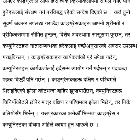
उभिएर काङ्ग्रेसले आफैँ हिंसात्मक क्रियाकलापमा सामेल नभए पनि
हुनेहरूलाई संरक्षण गर्न प्रतिबद्ध रहेको सन्देश दिएको छ । कतै कुनै
सुवर्ण अवसर उपलब्ध गराउँदा काङ्ग्रेसकाहरू आफ्नो श्रीमती र
प्रेमिकासम्ममा सीमित हुन्छन्, विशेष अवस्थामा सासूसम्म पुग्छन्, तर
कम्युनिस्टहरू नातासम्बन्धका हरेकलाई गच्छेअनुसारको अवसर उपलब्ध
गराइदिन्छन् । काङ्ग्रेसकाहरू कार्यकर्ताको पूरै उपेक्षा गर्छन्,
कम्युनिस्टहरू कार्यकर्तालाई हदैसम्म उपयोग गर्ने गर्दछन् र यदाकदा
महत्व दिएझैँ पनि गर्छन् । काङ्ग्रेसकाहरू दक्षिण र पश्चिमले
भिराइदिएको झोला कोटभन्दा बाहिर झुन्डयाउँछन्, कम्युनिस्टहरू
चिनियाँकोटले छोपेर मात्र दक्षिण र पश्चिमका झोला भिर्छन्, तर निकै
बलियोसँग भिर्छन् । यसप्रकारका अनेकौँ भिन्नता काङ्ग्रेस र
कम्युनिस्टका बीचमा अहिले कायम हुन आएको छ ।