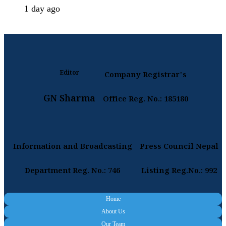
1 day ago
Editor
Company Registrar's
GN Sharma
Office Reg. No.: 185180
Information and Broadcasting
Press Council Nepal
Department Reg. No.: 746
Listing Reg.No.: 992
Home
About Us
Our Team