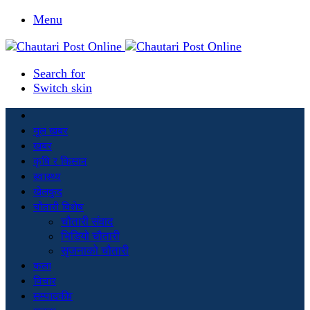
Menu
Search for
Switch skin
मूल खबर
खबर
कृषि र किसान
स्वास्थ्य
खेलकुद
चौतारी विशेष
चौतारी संवाद
भिडियो चौतारी
सृजनाको चौतारी
कला
विचार
सम्पादकीय