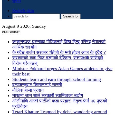
सुचना
Switch skin
Search for
August 9 2026, Sunday
ताजा समाचार
कप्तानगञ्ज घटनाका पीडितलाई विश्व हिन्दू परिषद् नेपालको
आर्थिक सहयोग
के गदैैछ बालेन सरकार ?हिजो के भयो होइन आज के हुदैछ ?
सरकारको काम ठिक ढङ्गको देखिएन ,सत्तापक्षकै सांसदले
विरोध गरेकाछन्
Minister Pokharel urges Asian Games athletes to give
their best
Students learn and earn through school farming
वन्यजन्तुबाट किसानलाई सास्ती
मौलिक बाजा प्रदान
नाफामा जान थाले सरकारी स्वामित्वका उद्योग
ओलीमाथि आफ्नै पार्टीको कडा प्रहार! नेतृत्व फेर्न ५६ पृष्ठको
प्रतिवेदन
Tetari Khatun: Trapped by debt, wandering around