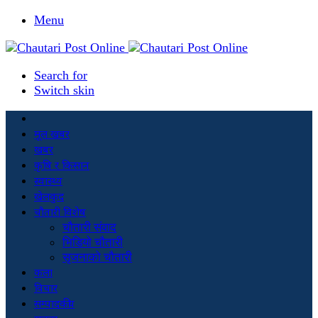
Menu
Search for
Switch skin
मूल खबर
खबर
कृषि र किसान
स्वास्थ्य
खेलकुद
चौतारी विशेष
चौतारी संवाद
भिडियो चौतारी
सृजनाको चौतारी
कला
विचार
सम्पादकीय