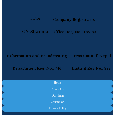
Editor
Company Registrar's
GN Sharma
Office Reg. No.: 185180
Information and Broadcasting
Press Council Nepal
Department Reg. No.: 746
Listing Reg.No.: 992
Home
About Us
Our Team
Contact Us
Privacy Policy