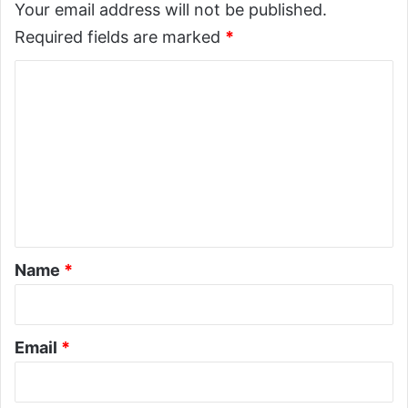
d
Your email address will not be published.
a
Required fields are marked
*
t
e
C
s
:
o
O
m
v
e
m
r
e
3
n
9
,
t
0
*
0
Name
*
0
c
a
s
Email
*
e
s
i