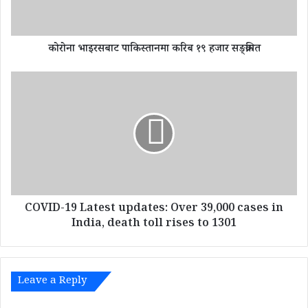
स
बा
ट
कोरोना भाइरसबाट पाकिस्तानमा करिब १९ हजार सङ्क्रमित
पा
कि
स्ता
C
न
O
मा
V
क
I
रि
D
ब
-
१
1
९
9
ह
L
जा
COVID-19 Latest updates: Over 39,000 cases in
a
र
t
India, death toll rises to 1301
स
e
ङ्क्र
s
मि
t
त
u
Leave a Reply
p