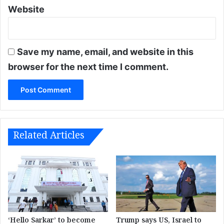
n
Website
I
n
d
i
Save my name, email, and website in this
a
browser for the next time I comment.
,
d
e
a
t
h
t
Related Articles
o
l
l
r
i
s
e
s
‘Hello Sarkar’ to become
Trump says US, Israel to