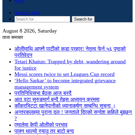
सुचना
Switch skin
Search for
August 8 2026, Saturday
ताजा समाचार
ओलीमाथि आफ्नै पार्टीको कडा प्रहार! नेतृत्व फेर्न ५६ पृष्ठको
प्रतिवेदन
Tetari Khatun: Trapped by debt, wandering around
for justice
Messi scores twice to set Leagues Cup record
‘Hello Sarkar’ to become integrated grievance
management system
प्रतिनिधिसभा बैठक आज बस्दै
आठ वटा सुरुङमार्ग बन्दै तेइस अध्ययन क्रममा
काँकरभिट्टा खानेपानीको ध्यानाकर्षण सम्बन्धि सुचना ।
अन्तरकलहमा पुराना दल ! जनताले दिएको सन्देश कहिले बुझ्छन्
?
एमालेमा केपी ओलीको प्रभाव
पाक्न थाल्यो स्याउ तर बाटो बन्द