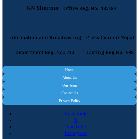
GN Sharma
Office Reg. No.: 185180
Information and Broadcasting
Press Council Nepal
Department Reg. No.: 746
Listing Reg.No.: 992
Home
About Us
Our Team
Contact Us
Privacy Policy
Facebook
X
YouTube
Instagram