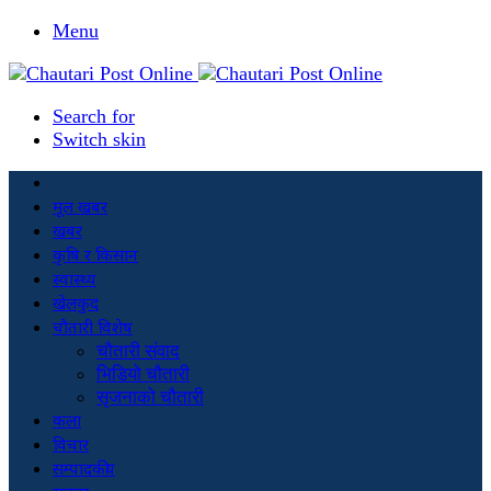
Menu
Search for
Switch skin
मूल खबर
खबर
कृषि र किसान
स्वास्थ्य
खेलकुद
चौतारी विशेष
चौतारी संवाद
भिडियो चौतारी
सृजनाको चौतारी
कला
विचार
सम्पादकीय