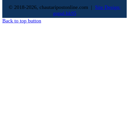
© 2018-2026, chautaripostonline.com |
Site Design:
gopal.hk95
Back to top button