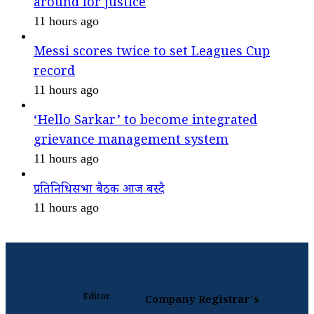
around for justice
11 hours ago
Messi scores twice to set Leagues Cup
record
11 hours ago
‘Hello Sarkar’ to become integrated
grievance management system
11 hours ago
प्रतिनिधिसभा बैठक आज बस्दै
11 hours ago
Editor
Company Registrar's