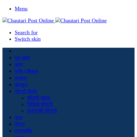
Menu
Search for
Switch skin
मूल खबर
खबर
कृषि र किसान
स्वास्थ्य
खेलकुद
चौतारी विशेष
चौतारी संवाद
भिडियो चौतारी
सृजनाको चौतारी
कला
विचार
सम्पादकीय