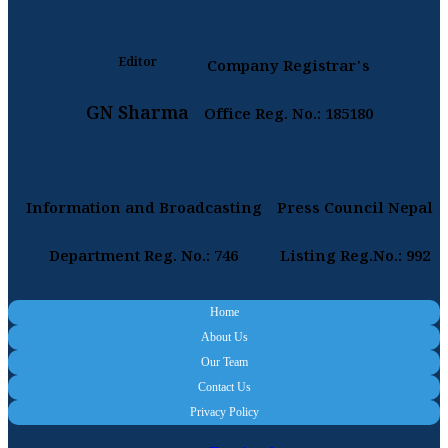
Editor
Company Registrar's
GN Sharma
Office Reg. No.: 185180
Information and Broadcasting
Press Council Nepal
Department Reg. No.: 746
Listing Reg.No.: 992
Home
About Us
Our Team
Contact Us
Privacy Policy