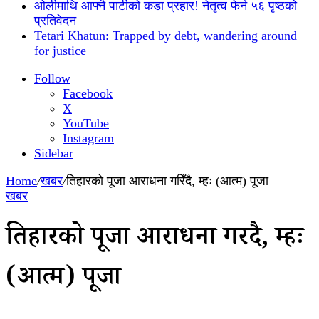
ओलीमाथि आफ्नै पार्टीको कडा प्रहार! नेतृत्व फेर्न ५६ पृष्ठको
प्रतिवेदन
Tetari Khatun: Trapped by debt, wandering around
for justice
Follow
Facebook
X
YouTube
Instagram
Sidebar
Home
/
खबर
/
तिहारको पूजा आराधना गरिँदै, म्हः (आत्म) पूजा
खबर
तिहारको पूजा आराधना गरिँदै, म्हः
(आत्म) पूजा