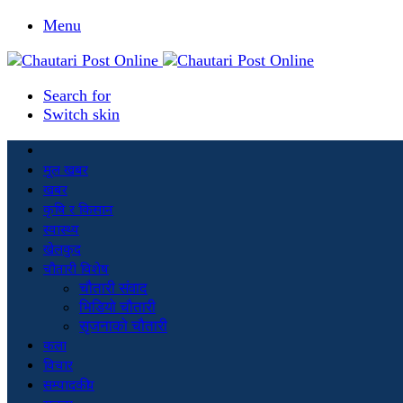
Menu
Search for
Switch skin
मूल खबर
खबर
कृषि र किसान
स्वास्थ्य
खेलकुद
चौतारी विशेष
चौतारी संवाद
भिडियो चौतारी
सृजनाको चौतारी
कला
विचार
सम्पादकीय