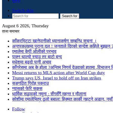
सुचना
Switch skin
Search for
August 6 2026, Thursday
ताजा समाचार
काँकरभिट्टा खानेपानीको ध्यानाकर्षण सम्बन्धि सुचना ।
अन्तरकलहमा पुराना दल ! जनताले दिएको सन्देश कहिले बुझ्छन् 
एमालेमा केपी ओलीको प्रभाव
पाक्न थाल्यो स्याउ तर बाटो बन्द
मधेशमा बढ्दो पानी अभाव
काँग्रेसमा अब के होला ?अन्तिम निणर्य देउवाको हातमा ,विभाजन
Messi returns to MLS action after World Cup duty
Trump says US, Israel to hold off on Iran strikes
सङ्गठित गिरोह पक्राउ
ग्यासको फेरि सकस
धार्मिक सद्भावको नमुना : सँगसँगै महन्त र मौलाना
कोशीमा एमालेभित्र ठूलो बबाल! हिक्मत कार्की नहट्ने अडान, नयाँ मु
Follow