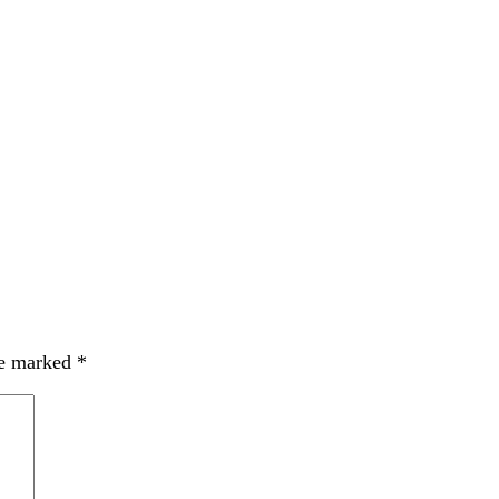
re marked
*