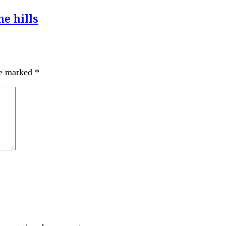
e hills
re marked
*