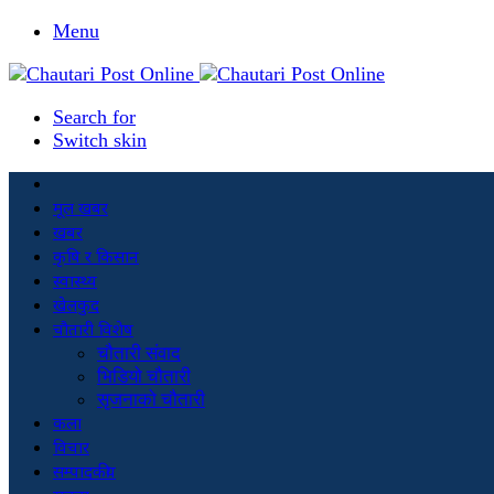
Menu
Search for
Switch skin
मूल खबर
खबर
कृषि र किसान
स्वास्थ्य
खेलकुद
चौतारी विशेष
चौतारी संवाद
भिडियो चौतारी
सृजनाको चौतारी
कला
विचार
सम्पादकीय