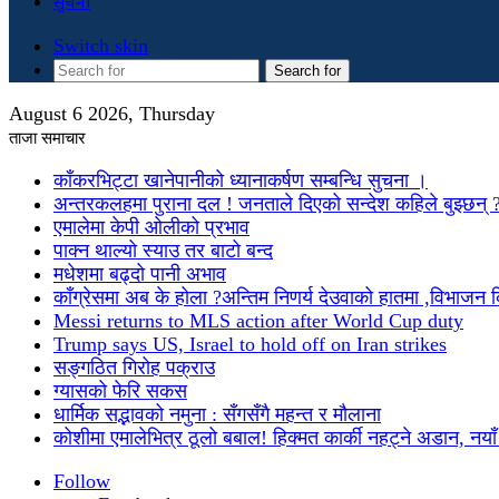
सुचना
Switch skin
Search for
August 6 2026, Thursday
ताजा समाचार
काँकरभिट्टा खानेपानीको ध्यानाकर्षण सम्बन्धि सुचना ।
अन्तरकलहमा पुराना दल ! जनताले दिएको सन्देश कहिले बुझ्छन् 
एमालेमा केपी ओलीको प्रभाव
पाक्न थाल्यो स्याउ तर बाटो बन्द
मधेशमा बढ्दो पानी अभाव
काँग्रेसमा अब के होला ?अन्तिम निणर्य देउवाको हातमा ,विभाजन
Messi returns to MLS action after World Cup duty
Trump says US, Israel to hold off on Iran strikes
सङ्गठित गिरोह पक्राउ
ग्यासको फेरि सकस
धार्मिक सद्भावको नमुना : सँगसँगै महन्त र मौलाना
कोशीमा एमालेभित्र ठूलो बबाल! हिक्मत कार्की नहट्ने अडान, नयाँ मु
Follow