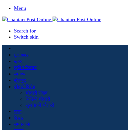
Menu
Search for
Switch skin
मूल खबर
खबर
कृषि र किसान
स्वास्थ्य
खेलकुद
चौतारी विशेष
चौतारी संवाद
भिडियो चौतारी
सृजनाको चौतारी
कला
विचार
सम्पादकीय