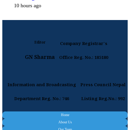
10 hours ago
Editor
Company Registrar's
GN Sharma
Office Reg. No.: 185180
Information and Broadcasting
Press Council Nepal
Department Reg. No.: 746
Listing Reg.No.: 992
Home
About Us
Our Team