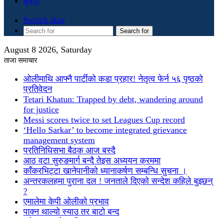
सुचना
Switch skin
Search for
August 8 2026, Saturday
ताजा समाचार
ओलीमाथि आफ्नै पार्टीको कडा प्रहार! नेतृत्व फेर्न ५६ पृष्ठको
प्रतिवेदन
Tetari Khatun: Trapped by debt, wandering around
for justice
Messi scores twice to set Leagues Cup record
‘Hello Sarkar’ to become integrated grievance
management system
प्रतिनिधिसभा बैठक आज बस्दै
आठ वटा सुरुङमार्ग बन्दै तेइस अध्ययन क्रममा
काँकरभिट्टा खानेपानीको ध्यानाकर्षण सम्बन्धि सुचना ।
अन्तरकलहमा पुराना दल ! जनताले दिएको सन्देश कहिले बुझ्छन्
?
एमालेमा केपी ओलीको प्रभाव
पाक्न थाल्यो स्याउ तर बाटो बन्द