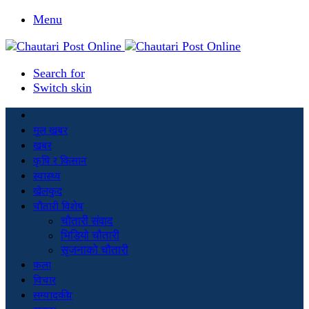
Menu
Search for
Switch skin
मूल खबर
खबर
कृषि र किसान
स्वास्थ्य
खेलकुद
चौतारी विशेष
चौतारी संवाद
भिडियो चौतारी
सृजनाको चौतारी
कला
विचार
सम्पादकीय