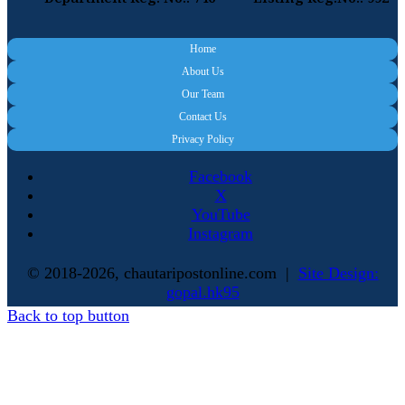
Department Reg. No.: 746
Listing Reg.No.: 992
Home
About Us
Our Team
Contact Us
Privacy Policy
Facebook
X
YouTube
Instagram
© 2018-2026, chautaripostonline.com |
Site Design:
gopal.hk95
Back to top button