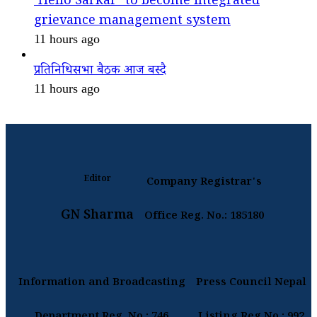
‘Hello Sarkar’ to become integrated
grievance management system
11 hours ago
प्रतिनिधिसभा बैठक आज बस्दै
11 hours ago
Editor
Company Registrar's
GN Sharma
Office Reg. No.: 185180
Information and Broadcasting
Press Council Nepal