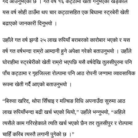
गर्दै आउनुभएको छ । गत वर्ष १६ कट्ठामा खेती गर्नुभएका खड्काले
यस वर्ष सोही ठाउँमा थप चार कट्ठासहित एक बिघामा स्ट्रबेरी खेती
बढाएको जानकारी दिनुभयो ।
उहाँले गत वर्ष झन्डै २५ लाख रुपियाँ बराबरको कारोबार भएको र यस
वर्ष गत वर्षभन्दा राम्रो आम्दानी हुने अपेक्षा गरेको बताउनुभयो । उहाँले
घोराहीमा स्ट्रबेरीको खेती राम्रो भएपछि यसै वर्षदेखि तुलसीपुरमा पनि
पाँच कट्ठामा र गृहजिल्ला रोल्पामा पनि आठ रोपनी जग्गामा व्यावसायिक
रूपमा खेती गर्दै आएको बताउनुभयो ।
“बिरुवा खरिद, थोपा सिँचाइ र मल्चिङ विधि अपनाउँदा सुरुमा आठ
लाख रुपियाँभन्दा बढी खर्च भएको थियो,” उहाँले भन्नुभयो, “अहिले
त्यसैले काम गरिरहेकाले त्यति खर्च भएको छैन तर तुलसीपुर र रोल्पामा
चाहिँ करिब त्यस्तै लगानी पुगेको छ ।”