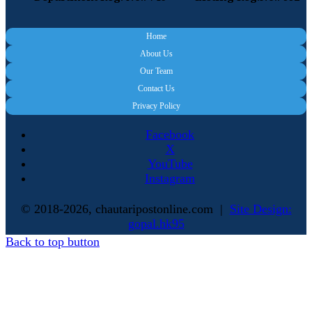
Home
About Us
Our Team
Contact Us
Privacy Policy
Facebook
X
YouTube
Instagram
© 2018-2026, chautaripostonline.com |
Site Design:
gopal.hk95
Back to top button