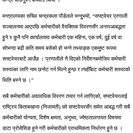
केन्द्र धाउनुुपर्ने बाध्यता थियो ।
मन्त्रालयका सचिव चन्द्रकला पौडेलले भन्नुुभयो, “सफ्टवेयर प्रणाली
सञ्चालनमा आएपछि कर्मचारीको वैयक्तिक विवरणसँग अन्तरआबद्धता
हुुने र कुुनै पनि कार्यालयमा कर्मचारी एक महिना, एक वर्ष, दुुई वर्ष वा
सोभन्दा बढी कति समय बसेको हो भन्ने तथ्याङ्क एकमुुष्ट रूपमा
सफ्टवेयरबाटै आउँछ । प्रणालीले नै दिएको निर्देशनबमोजिम कर्मचारी
सरुवाका लागि नाम छनोट गर्न मिल्ने हुुन्छ र त्यहीँबाट कर्मचारी सरुवाको
थिति बस्ने छ ।”
सबै कर्मचारीको अद्यावधिक विवरण तयार गर्न लागिएको, सफ्टवेयरलाई
राष्ट्रिय किताबखाना (निजामती) को सफ्टवेयरसँग समेत आबद्ध गरी सबै
कर्मचारीको योग्यता, विशेष क्षमता, अनुभव, ज्येष्ठतालगायत विषयमा
डाटा प्रोसेसिङ हुने गरी कर्मचारीको प्राथमिकता निर्धारण हुुने छ ।