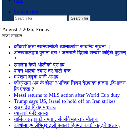
सुचना
Switch skin
Search for
August 7 2026, Friday
ताजा समाचार
काँकरभिट्टा खानेपानीको ध्यानाकर्षण सम्बन्धि सुचना ।
अन्तरकलहमा पुराना दल ! जनताले दिएको सन्देश कहिले बुझ्छन्
?
एमालेमा केपी ओलीको प्रभाव
पाक्न थाल्यो स्याउ तर बाटो बन्द
मधेशमा बढ्दो पानी अभाव
काँग्रेसमा अब के होला ?अन्तिम निणर्य देउवाको हातमा ,विभाजन
कि एकता ?
Messi returns to MLS action after World Cup duty
Trump says US, Israel to hold off on Iran strikes
सङ्गठित गिरोह पक्राउ
ग्यासको फेरि सकस
धार्मिक सद्भावको नमुना : सँगसँगै महन्त र मौलाना
कोशीमा एमालेभित्र ठूलो बबाल! हिक्मत कार्की नहट्ने अडान,