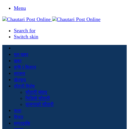
Menu
Search for
Switch skin
मूल खबर
खबर
कृषि र किसान
स्वास्थ्य
खेलकुद
चौतारी विशेष
चौतारी संवाद
भिडियो चौतारी
सृजनाको चौतारी
कला
विचार
सम्पादकीय