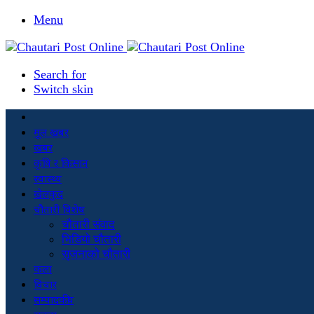
Menu
Search for
Switch skin
मूल खबर
खबर
कृषि र किसान
स्वास्थ्य
खेलकुद
चौतारी विशेष
चौतारी संवाद
भिडियो चौतारी
सृजनाको चौतारी
कला
विचार
सम्पादकीय