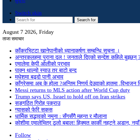
सुचना
Switch skin
Search for
August 7 2026, Friday
ताजा समाचार
काँकरभिट्टा खानेपानीको ध्यानाकर्षण सम्बन्धि सुचना ।
अन्तरकलहमा पुराना दल ! जनताले दिएको सन्देश कहिले बुझ्छन् 
एमालेमा केपी ओलीको प्रभाव
पाक्न थाल्यो स्याउ तर बाटो बन्द
मधेशमा बढ्दो पानी अभाव
काँग्रेसमा अब के होला ?अन्तिम निणर्य देउवाको हातमा ,विभाजन
Messi returns to MLS action after World Cup duty
Trump says US, Israel to hold off on Iran strikes
सङ्गठित गिरोह पक्राउ
ग्यासको फेरि सकस
धार्मिक सद्भावको नमुना : सँगसँगै महन्त र मौलाना
कोशीमा एमालेभित्र ठूलो बबाल! हिक्मत कार्की नहट्ने अडान, नयाँ मु
Follow