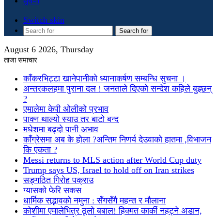
सुचना
Switch skin
Search for
August 6 2026, Thursday
ताजा समाचार
काँकरभिट्टा खानेपानीको ध्यानाकर्षण सम्बन्धि सुचना ।
अन्तरकलहमा पुराना दल ! जनताले दिएको सन्देश कहिले बुझ्छन्
?
एमालेमा केपी ओलीको प्रभाव
पाक्न थाल्यो स्याउ तर बाटो बन्द
मधेशमा बढ्दो पानी अभाव
काँग्रेसमा अब के होला ?अन्तिम निणर्य देउवाको हातमा ,विभाजन
कि एकता ?
Messi returns to MLS action after World Cup duty
Trump says US, Israel to hold off on Iran strikes
सङ्गठित गिरोह पक्राउ
ग्यासको फेरि सकस
धार्मिक सद्भावको नमुना : सँगसँगै महन्त र मौलाना
कोशीमा एमालेभित्र ठूलो बबाल! हिक्मत कार्की नहट्ने अडान,