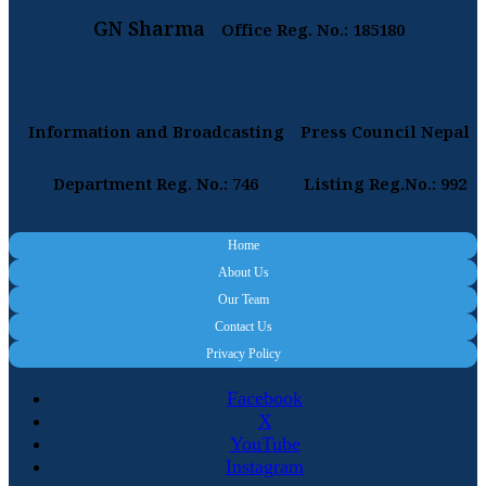
GN Sharma
Office Reg. No.: 185180
Information and Broadcasting
Press Council Nepal
Department Reg. No.: 746
Listing Reg.No.: 992
Home
About Us
Our Team
Contact Us
Privacy Policy
Facebook
X
YouTube
Instagram