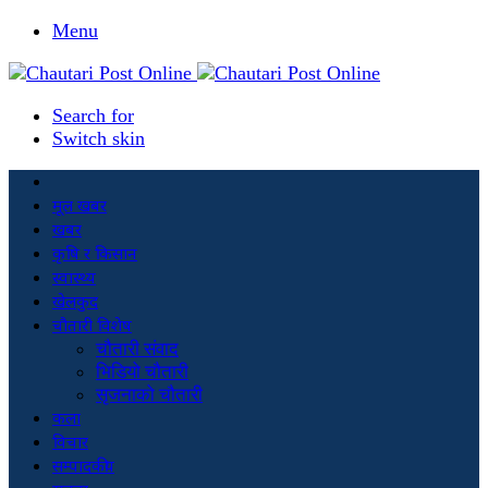
Menu
Search for
Switch skin
मूल खबर
खबर
कृषि र किसान
स्वास्थ्य
खेलकुद
चौतारी विशेष
चौतारी संवाद
भिडियो चौतारी
सृजनाको चौतारी
कला
विचार
सम्पादकीय