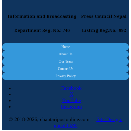
Information and Broadcasting
Press Council Nepal
Department Reg. No.: 746
Listing Reg.No.: 992
Home
About Us
Our Team
Contact Us
Privacy Policy
Facebook
X
YouTube
Instagram
© 2018-2026, chautaripostonline.com |
Site Design:
gopal.hk95