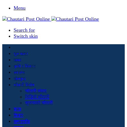
Menu
Search for
Switch skin
मूल खबर
खबर
कृषि र किसान
स्वास्थ्य
खेलकुद
चौतारी विशेष
चौतारी संवाद
भिडियो चौतारी
सृजनाको चौतारी
कला
विचार
सम्पादकीय