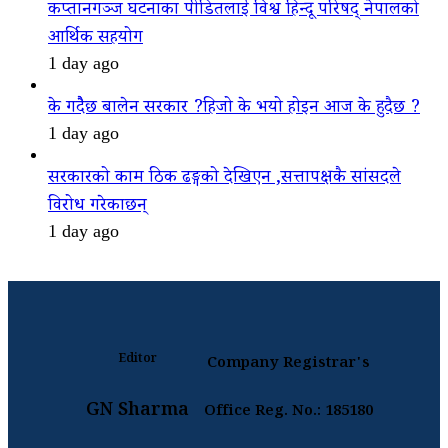
कप्तानगञ्ज घटनाका पीडितलाई विश्व हिन्दू परिषद् नेपालको
आर्थिक सहयोग
1 day ago
के गदैैछ बालेन सरकार ?हिजो के भयो होइन आज के हुदैछ ?
1 day ago
सरकारको काम ठिक ढङ्गको देखिएन ,सत्तापक्षकै सांसदले
विरोध गरेकाछन्
1 day ago
Editor
Company Registrar's
GN Sharma
Office Reg. No.: 185180