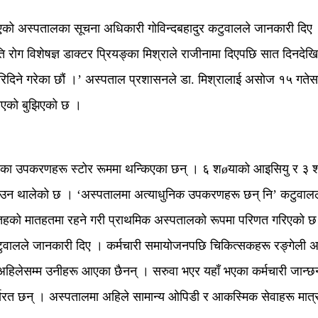
एको अस्पतालका सूचना अधिकारी गोविन्दबहादुर कटुवालले जानकारी दिए 
ि रोग विशेषज्ञ डाक्टर प्रियङ्का मिश्राले राजीनामा दिएपछि सात दिनदे
िदिने गरेका छौं ।’ अस्पताल प्रशासनले डा. मिश्रालाई असोज १५ गतेसम्
आएको बुझिएको छ ।
हेका उपकरणहरू स्टोर रूममा थन्किएका छन् । ६ शøयाको आइसियु र ३ 
उन थालेको छ । ‘अस्पतालमा अत्याधुनिक उपकरणहरू छन् नि’ कटुवालले 
तहको मातहतमा रहने गरी प्राथमिक अस्पतालको रूपमा परिणत गरिएको छ ।
वालले जानकारी दिए । कर्मचारी समायोजनपछि चिकित्सकहरू रङ्गेली अस्
िलेसम्म उनीहरू आएका छैनन् । सरुवा भएर यहाँ भएका कर्मचारी जान्छ
र्यरत छन् । अस्पतालमा अहिले सामान्य ओपिडी र आकस्मिक सेवाहरू मात