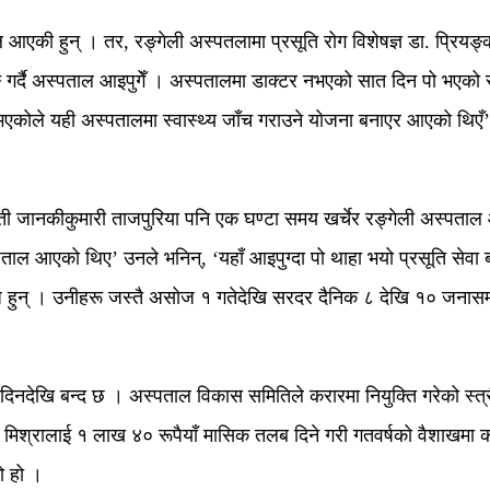
आएकी हुन् । तर, रङ्गेली अस्पतलामा प्रसूति रोग विशेषज्ञ डा. प्रियङ्क
्याङ गर्दै अस्पताल आइपुगेँ । अस्पतालमा डाक्टर नभएको सात दिन पो भएको
ि भएकोले यही अस्पतालमा स्वास्थ्य जाँच गराउने योजना बनाएर आएको थ
ती जानकीकुमारी ताजपुरिया पनि एक घण्टा समय खर्चेर रङ्गेली अस्पताल आ
पताल आएको थिए’ उनले भनिन्, ‘यहाँ आइपुग्दा पो थाहा भयो प्रसूति सेवा
धि हुन् । उनीहरू जस्तै असोज १ गतेदेखि सरदर दैनिक ८ देखि १० जनासम्म
 दिनदेखि बन्द छ । अस्पताल विकास समितिले करारमा नियुक्ति गरेको स्त्री 
. मिश्रालाई १ लाख ४० रूपैयाँ मासिक तलब दिने गरी गतवर्षको वैशाखमा कर
ो हो ।