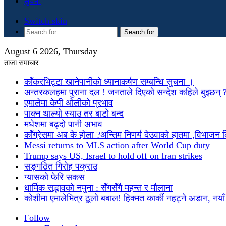
सुचना
Switch skin
Search for
August 6 2026, Thursday
ताजा समाचार
काँकरभिट्टा खानेपानीको ध्यानाकर्षण सम्बन्धि सुचना ।
अन्तरकलहमा पुराना दल ! जनताले दिएको सन्देश कहिले बुझ्छन् 
एमालेमा केपी ओलीको प्रभाव
पाक्न थाल्यो स्याउ तर बाटो बन्द
मधेशमा बढ्दो पानी अभाव
काँग्रेसमा अब के होला ?अन्तिम निणर्य देउवाको हातमा ,विभाजन
Messi returns to MLS action after World Cup duty
Trump says US, Israel to hold off on Iran strikes
सङ्गठित गिरोह पक्राउ
ग्यासको फेरि सकस
धार्मिक सद्भावको नमुना : सँगसँगै महन्त र मौलाना
कोशीमा एमालेभित्र ठूलो बबाल! हिक्मत कार्की नहट्ने अडान, नयाँ मु
Follow