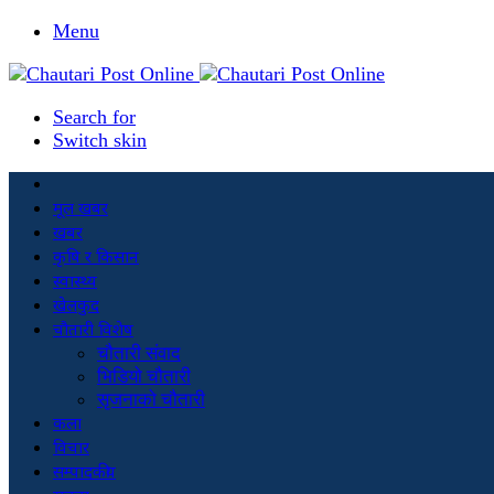
Menu
Search for
Switch skin
मूल खबर
खबर
कृषि र किसान
स्वास्थ्य
खेलकुद
चौतारी विशेष
चौतारी संवाद
भिडियो चौतारी
सृजनाको चौतारी
कला
विचार
सम्पादकीय