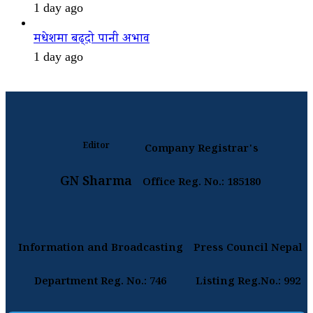
1 day ago
मधेशमा बढ्दो पानी अभाव
1 day ago
Editor
Company Registrar's
GN Sharma
Office Reg. No.: 185180
Information and Broadcasting
Press Council Nepal
Department Reg. No.: 746
Listing Reg.No.: 992