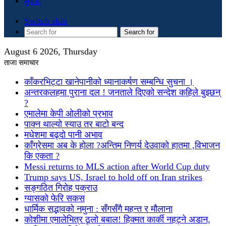
सुचना
Switch skin
Search for
August 6 2026, Thursday
ताजा समाचार
काँकरभिट्टा खानेपानीको ध्यानाकर्षण सम्बन्धि सुचना ।
अन्तरकलहमा पुराना दल ! जनताले दिएको सन्देश कहिले बुझ्छन्
?
एमालेमा केपी ओलीको प्रभाव
पाक्न थाल्यो स्याउ तर बाटो बन्द
मधेशमा बढ्दो पानी अभाव
काँग्रेसमा अब के होला ?अन्तिम निणर्य देउवाको हातमा ,विभाजन
कि एकता ?
Messi returns to MLS action after World Cup duty
Trump says US, Israel to hold off on Iran strikes
सङ्गठित गिरोह पक्राउ
ग्यासको फेरि सकस
धार्मिक सद्भावको नमुना : सँगसँगै महन्त र मौलाना
कोशीमा एमालेभित्र ठूलो बबाल! हिक्मत कार्की नहट्ने अडान,