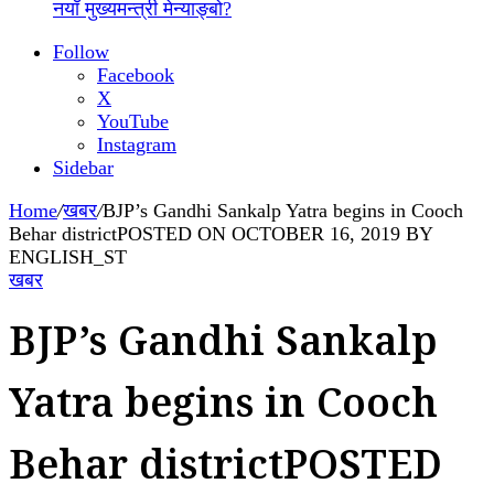
नयाँ मुख्यमन्त्री मेन्याङ्बो?
Follow
Facebook
X
YouTube
Instagram
Sidebar
Home
/
खबर
/
BJP’s Gandhi Sankalp Yatra begins in Cooch
Behar districtPOSTED ON OCTOBER 16, 2019 BY
ENGLISH_ST
खबर
BJP’s Gandhi Sankalp
Yatra begins in Cooch
Behar districtPOSTED