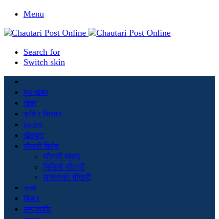
Menu
Search for
Switch skin
मूल खबर
खबर
कृषि र किसान
स्वास्थ्य
खेलकुद
चौतारी विशेष
चौतारी संवाद
भिडियो चौतारी
सृजनाको चौतारी
कला
विचार
सम्पादकीय