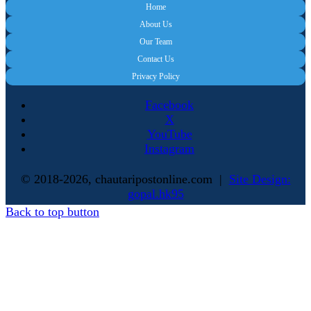
Home
About Us
Our Team
Contact Us
Privacy Policy
Facebook
X
YouTube
Instagram
© 2018-2026, chautaripostonline.com |
Site Design:
gopal.hk95
Back to top button