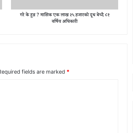
सि
क
गरे के हुन्न ? मासिक एक लाख २५ हजारको दूध बेच्दै ८१
ए
क
वर्षिय अधिकारी
ला
ख
२
५
ह
जा
र
को
Required fields are marked
*
दू
ध
बे
च्दै
८
१
व
र्षि
य