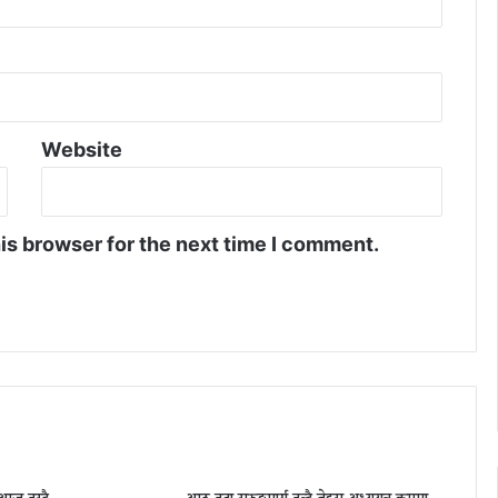
अ
धि
का
री
Website
is browser for the next time I comment.