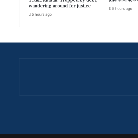
Tetari Khatun: Trapped by debt,
प्रतिनिधिसभा बैठक
wandering around for justice
5 hours ago
5 hours ago