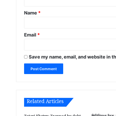
t
*
Name
*
Email
*
Save my name, email, and website in th
Related Articles