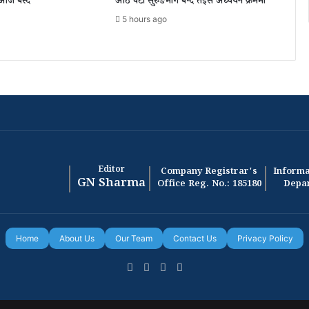
 आज बस्दै
आठ वटा सुरुङमार्ग बन्दै तेइस अध्ययन क्रममा
5 hours ago
Editor
Company Registrar's
Informa
GN Sharma
Office Reg. No.: 185180
Depar
Home
About Us
Our Team
Contact Us
Privacy Policy
Facebook
X
YouTube
Instagram