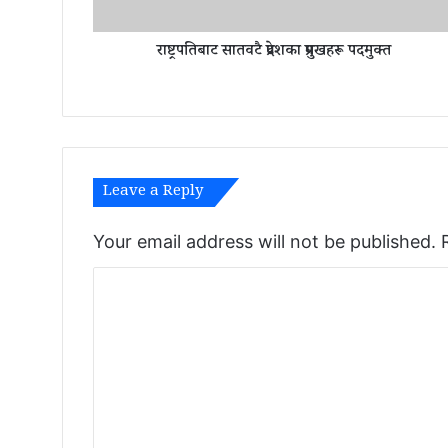
त
व
राष्ट्रपतिबाट सातवटै प्रदेशका प्रमुखहरू पदमुक्त
टै
प्र
दे
श
का
प्र
मु
Leave a Reply
ख
ह
रू
Your email address will not be published.
प
C
द
मु
o
क्त
m
m
e
n