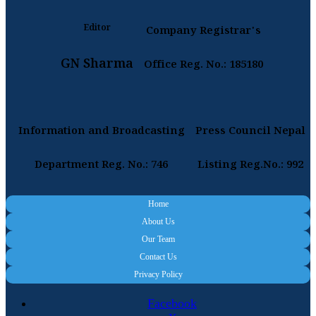
Editor
Company Registrar's
GN Sharma
Office Reg. No.: 185180
Information and Broadcasting
Press Council Nepal
Department Reg. No.: 746
Listing Reg.No.: 992
Home
About Us
Our Team
Contact Us
Privacy Policy
Facebook