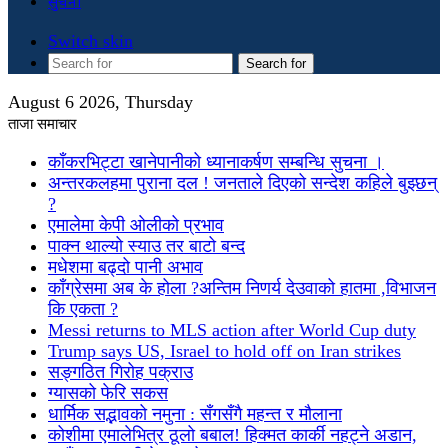
सुचना
Switch skin
Search for
August 6 2026, Thursday
ताजा समाचार
काँकरभिट्टा खानेपानीको ध्यानाकर्षण सम्बन्धि सुचना ।
अन्तरकलहमा पुराना दल ! जनताले दिएको सन्देश कहिले बुझ्छन्
?
एमालेमा केपी ओलीको प्रभाव
पाक्न थाल्यो स्याउ तर बाटो बन्द
मधेशमा बढ्दो पानी अभाव
काँग्रेसमा अब के होला ?अन्तिम निणर्य देउवाको हातमा ,विभाजन
कि एकता ?
Messi returns to MLS action after World Cup duty
Trump says US, Israel to hold off on Iran strikes
सङ्गठित गिरोह पक्राउ
ग्यासको फेरि सकस
धार्मिक सद्भावको नमुना : सँगसँगै महन्त र मौलाना
कोशीमा एमालेभित्र ठूलो बबाल! हिक्मत कार्की नहट्ने अडान,