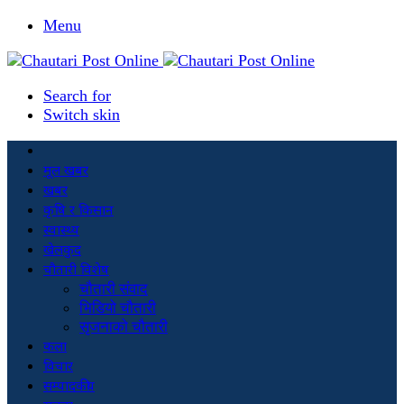
Menu
Search for
Switch skin
मूल खबर
खबर
कृषि र किसान
स्वास्थ्य
खेलकुद
चौतारी विशेष
चौतारी संवाद
भिडियो चौतारी
सृजनाको चौतारी
कला
विचार
सम्पादकीय