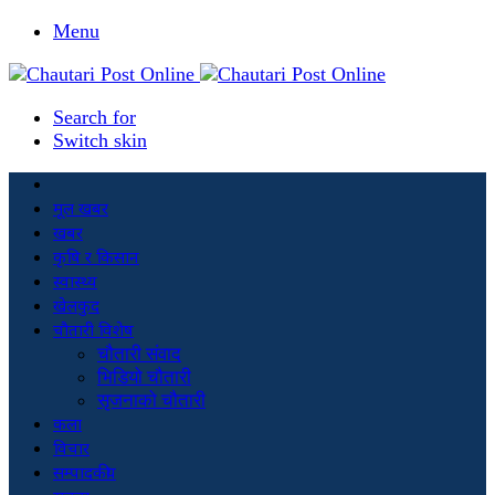
Menu
Search for
Switch skin
मूल खबर
खबर
कृषि र किसान
स्वास्थ्य
खेलकुद
चौतारी विशेष
चौतारी संवाद
भिडियो चौतारी
सृजनाको चौतारी
कला
विचार
सम्पादकीय