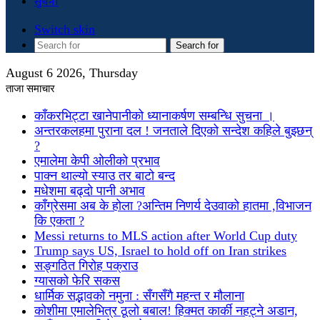
सुचना
Switch skin
Search for
August 6 2026, Thursday
ताजा समाचार
काँकरभिट्टा खानेपानीको ध्यानाकर्षण सम्बन्धि सुचना ।
अन्तरकलहमा पुराना दल ! जनताले दिएको सन्देश कहिले बुझ्छन्
?
एमालेमा केपी ओलीको प्रभाव
पाक्न थाल्यो स्याउ तर बाटो बन्द
मधेशमा बढ्दो पानी अभाव
काँग्रेसमा अब के होला ?अन्तिम निणर्य देउवाको हातमा ,विभाजन
कि एकता ?
Messi returns to MLS action after World Cup duty
Trump says US, Israel to hold off on Iran strikes
सङ्गठित गिरोह पक्राउ
ग्यासको फेरि सकस
धार्मिक सद्भावको नमुना : सँगसँगै महन्त र मौलाना
कोशीमा एमालेभित्र ठूलो बबाल! हिक्मत कार्की नहट्ने अडान,