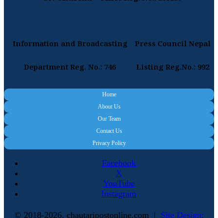
Information and Broadcasting
Press Council Nepal
Department Reg. No.: 746
Listing Reg.No.: 992
Home
About Us
Our Team
Contact Us
Privacy Policy
Facebook
X
YouTube
Instagram
© 2018-2026, chautaripostonline.com |
Site Design: