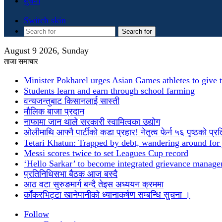
सुचना
Switch skin
Search for
August 9 2026, Sunday
ताजा समाचार
Minister Pokharel urges Asian Games athletes to give t
Students learn and earn through school farming
वन्यजन्तुबाट किसानलाई सास्ती
मौलिक बाजा प्रदान
नाफामा जान थाले सरकारी स्वामित्वका उद्योग
ओलीमाथि आफ्नै पार्टीको कडा प्रहार! नेतृत्व फेर्न ५६ पृष्ठको प्र
Tetari Khatun: Trapped by debt, wandering around for 
Messi scores twice to set Leagues Cup record
‘Hello Sarkar’ to become integrated grievance manag
प्रतिनिधिसभा बैठक आज बस्दै
आठ वटा सुरुङमार्ग बन्दै तेइस अध्ययन क्रममा
काँकरभिट्टा खानेपानीको ध्यानाकर्षण सम्बन्धि सुचना ।
Follow