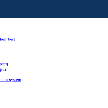
heir best
तिवेदन
justice
ement system