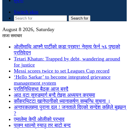
सुचना
Switch skin
Search for
August 8 2026, Saturday
ताजा समाचार
ओलीमाथि आफ्नै पार्टीको कडा प्रहार! नेतृत्व फेर्न ५६ पृष्ठको
प्रतिवेदन
Tetari Khatun: Trapped by debt, wandering around
for justice
Messi scores twice to set Leagues Cup record
‘Hello Sarkar’ to become integrated grievance
management system
प्रतिनिधिसभा बैठक आज बस्दै
आठ वटा सुरुङमार्ग बन्दै तेइस अध्ययन क्रममा
काँकरभिट्टा खानेपानीको ध्यानाकर्षण सम्बन्धि सुचना ।
अन्तरकलहमा पुराना दल ! जनताले दिएको सन्देश कहिले बुझ्छन्
?
एमालेमा केपी ओलीको प्रभाव
पाक्न थाल्यो स्याउ तर बाटो बन्द