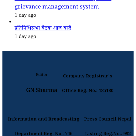
grievance management system
1 day ago
प्रतिनिधिसभा बैठक आज बस्दै
1 day ago
Editor
Company Registrar's
GN Sharma
Office Reg. No.: 185180
Information and Broadcasting
Press Council Nepal
Department Reg. No.: 746
Listing Reg.No.: 992