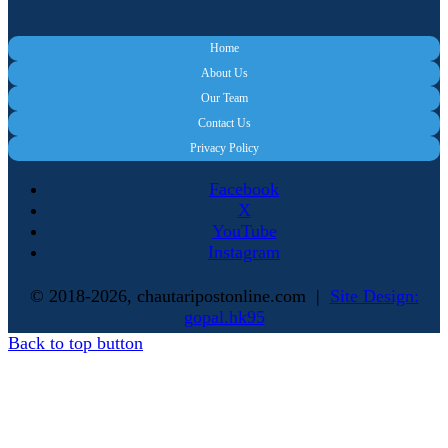
Home
About Us
Our Team
Contact Us
Privacy Policy
Facebook
X
YouTube
Instagram
© 2018-2026, chautaripostonline.com |
Site Design:
gopal.hk95
Back to top button