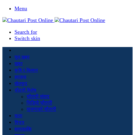
Menu
Search for
Switch skin
मूल खबर
खबर
कृषि र किसान
स्वास्थ्य
खेलकुद
चौतारी विशेष
चौतारी संवाद
भिडियो चौतारी
सृजनाको चौतारी
कला
विचार
सम्पादकीय