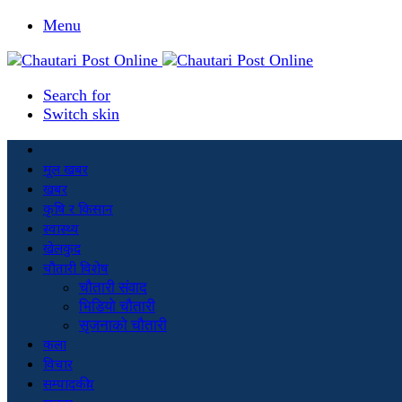
Menu
Search for
Switch skin
मूल खबर
खबर
कृषि र किसान
स्वास्थ्य
खेलकुद
चौतारी विशेष
चौतारी संवाद
भिडियो चौतारी
सृजनाको चौतारी
कला
विचार
सम्पादकीय