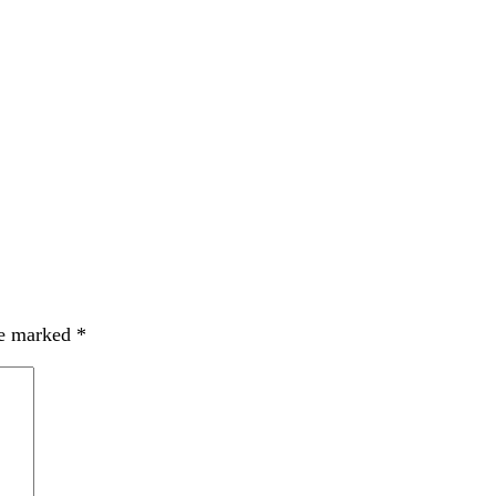
re marked
*