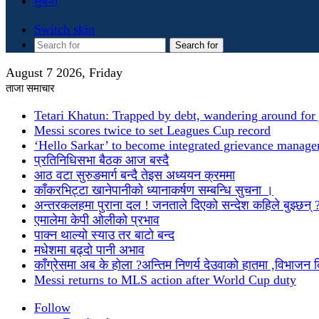
सुचना
Switch skin
Search for
August 7 2026, Friday
ताजा समाचार
Tetari Khatun: Trapped by debt, wandering around for 
Messi scores twice to set Leagues Cup record
‘Hello Sarkar’ to become integrated grievance manag
प्रतिनिधिसभा बैठक आज बस्दै
आठ वटा सुरुङमार्ग बन्दै तेइस अध्ययन क्रममा
काँकरभिट्टा खानेपानीको ध्यानाकर्षण सम्बन्धि सुचना ।
अन्तरकलहमा पुराना दल ! जनताले दिएको सन्देश कहिले बुझ्छन् 
एमालेमा केपी ओलीको प्रभाव
पाक्न थाल्यो स्याउ तर बाटो बन्द
मधेशमा बढ्दो पानी अभाव
काँग्रेसमा अब के होला ?अन्तिम निणर्य देउवाको हातमा ,विभाजन
Messi returns to MLS action after World Cup duty
Follow