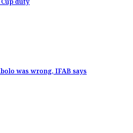
 Cup duty
mbolo was wrong, IFAB says