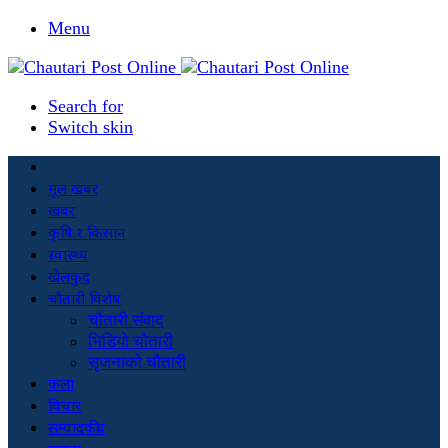
Menu
Search for
Switch skin
मूल खबर
खबर
कृषि र किसान
स्वास्थ्य
खेलकुद
चौतारी विशेष
चौतारी संवाद
भिडियो चौतारी
सृजनाको चौतारी
कला
विचार
सम्पादकीय