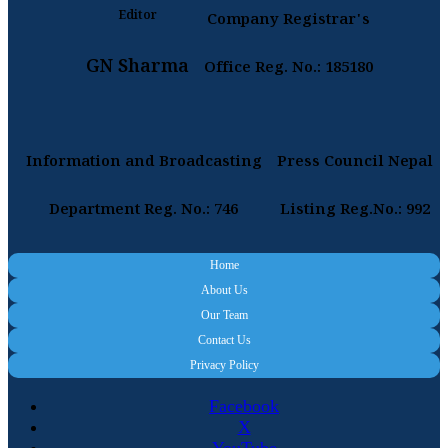
Editor
Company Registrar's
GN Sharma
Office Reg. No.: 185180
Information and Broadcasting
Press Council Nepal
Department Reg. No.: 746
Listing Reg.No.: 992
Home
About Us
Our Team
Contact Us
Privacy Policy
Facebook
X
YouTube