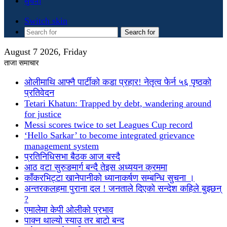
सुचना
Switch skin
Search for
August 7 2026, Friday
ताजा समाचार
ओलीमाथि आफ्नै पार्टीको कडा प्रहार! नेतृत्व फेर्न ५६ पृष्ठको
प्रतिवेदन
Tetari Khatun: Trapped by debt, wandering around
for justice
Messi scores twice to set Leagues Cup record
‘Hello Sarkar’ to become integrated grievance
management system
प्रतिनिधिसभा बैठक आज बस्दै
आठ वटा सुरुङमार्ग बन्दै तेइस अध्ययन क्रममा
काँकरभिट्टा खानेपानीको ध्यानाकर्षण सम्बन्धि सुचना ।
अन्तरकलहमा पुराना दल ! जनताले दिएको सन्देश कहिले बुझ्छन्
?
एमालेमा केपी ओलीको प्रभाव
पाक्न थाल्यो स्याउ तर बाटो बन्द