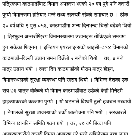
पत्रिकामा काठमाडौँबाट विमान अपहरण भएको २० वर्ष पुगे पनि कसरी
पुग्यो विमानसम्म हतियार भन्ने तथ्य रहस्यमै रहेको समाचार छ । ठीक
२० वर्षअघि ९ पुस ०५६, काठमाडौंमा अन्य दिनभन्दा चिसो बढेको थियो
। त्रिभुवन अन्तर्राष्ट्रिय विमानस्थलमा उडानहरू तोकिएको समयमा
हुन सकेका थिएनन् । इन्डियन एयरलाइन्सको आइसी–८१४ विमानको
काठमाडौं–दिल्ली उडान समय दिउँसो २ बजेको थियो । तर, ४ बजे
मात्र उडान भयो । त्यस दिन काठमाडौंको मौसम मात्र होइन,
विमानस्थलको सुरक्षा व्यवस्था पनि खराब थियो । विभिन्न देशका एक
सय ७६ यात्रु बोकेको यो विमान काठमाडौंबाट उडेको केही मिनेटमै
हाइज्याकरको कब्जामा पुग्यो । यो घटनाले विश्वमै ठूलो हचचल मच्चायो
। नेपालको सुरक्षा व्यवस्थाको चर्को आलोचना पनि भयो । सरकारले
विभिन्न छानबिन समिति गठन गर्‍यो । तर, २० वर्ष बित्दा पनि
अपहरणकारीले कसरी विमान अपहरण गरे भन्ने अहिलेसम्म पत्ता लाग्न