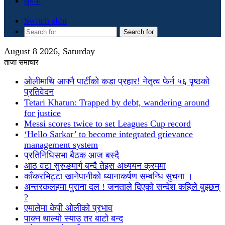
सुचना
Switch skin
Search for
August 8 2026, Saturday
ताजा समाचार
ओलीमाथि आफ्नै पार्टीको कडा प्रहार! नेतृत्व फेर्न ५६ पृष्ठको
प्रतिवेदन
Tetari Khatun: Trapped by debt, wandering around
for justice
Messi scores twice to set Leagues Cup record
‘Hello Sarkar’ to become integrated grievance
management system
प्रतिनिधिसभा बैठक आज बस्दै
आठ वटा सुरुङमार्ग बन्दै तेइस अध्ययन क्रममा
काँकरभिट्टा खानेपानीको ध्यानाकर्षण सम्बन्धि सुचना ।
अन्तरकलहमा पुराना दल ! जनताले दिएको सन्देश कहिले बुझ्छन्
?
एमालेमा केपी ओलीको प्रभाव
पाक्न थाल्यो स्याउ तर बाटो बन्द