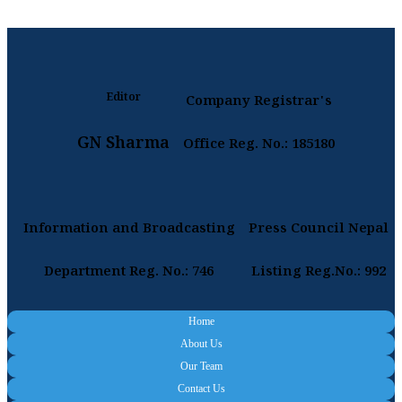
Editor
Company Registrar's
GN Sharma
Office Reg. No.: 185180
Information and Broadcasting
Press Council Nepal
Department Reg. No.: 746
Listing Reg.No.: 992
Home
About Us
Our Team
Contact Us