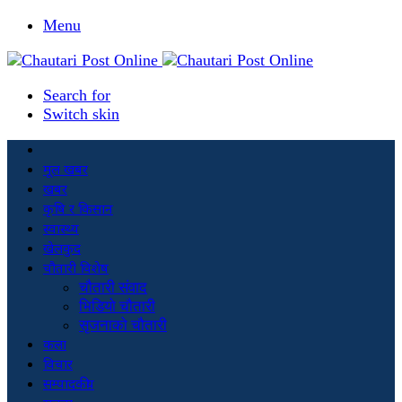
Menu
Search for
Switch skin
मूल खबर
खबर
कृषि र किसान
स्वास्थ्य
खेलकुद
चौतारी विशेष
चौतारी संवाद
भिडियो चौतारी
सृजनाको चौतारी
कला
विचार
सम्पादकीय