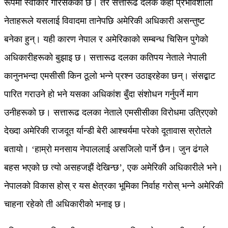
रूपमा स्वीकार गरिसकेको छ। तर सत्तारूढ दलकै केही प्रभावशाली
नेताहरूले यसलाई विवादमा तानेपछि अमेरिकी अधिकारी असन्तुष्ट
बनेका हुन्। यही कारण नेपाल र अमेरिकाको सम्बन्ध चिसिन पुगेको
अधिकारीहरूको बुझाइ छ। सत्तारूढ दलका कतिपय नेताले नेपाली
कानुनभन्दा एमसीसी किन ठूलो भन्ने प्रश्न उठाइरहेका छन्। संसद्बाट
पारित गराउने हो भने यसका अधिकांश बुँदा संशोधन गर्नुपर्ने माग
उनीहरूको छ। सत्तारूढ दलका नेताले एमसीसीका विरोधमा उत्रिएको
देख्दा अमेरिकी राजदूत र्यान्डी बेरी आश्चर्यमा परेको दूतावास स्रोतले
बतायो। ‘हाम्रो मनसाय नेपाललाई असजिलो पार्ने छैन। जुन ढंगले
बहस भएको छ त्यो असहजझैं देखिन्छ’, एक अमेरिकी अधिकारीले भने।
नेपालको विकास होस् र यस क्षेत्रका भूमिका निर्वाह गरोस् भन्ने अमेरिकी
चाहना रहेको ती अधिकारीको भनाइ छ।