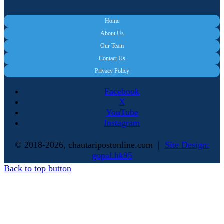
Home
About Us
Our Team
Contact Us
Privacy Policy
Facebook
X
YouTube
Instagram
© 2018-2026, chautaripostonline.com |
Site Design:
gopal.hk95
Back to top button