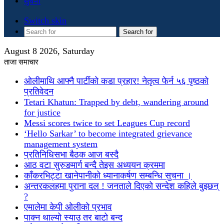
सुचना
Switch skin
Search for
August 8 2026, Saturday
ताजा समाचार
ओलीमाथि आफ्नै पार्टीको कडा प्रहार! नेतृत्व फेर्न ५६ पृष्ठको
प्रतिवेदन
Tetari Khatun: Trapped by debt, wandering around
for justice
Messi scores twice to set Leagues Cup record
‘Hello Sarkar’ to become integrated grievance
management system
प्रतिनिधिसभा बैठक आज बस्दै
आठ वटा सुरुङमार्ग बन्दै तेइस अध्ययन क्रममा
काँकरभिट्टा खानेपानीको ध्यानाकर्षण सम्बन्धि सुचना ।
अन्तरकलहमा पुराना दल ! जनताले दिएको सन्देश कहिले बुझ्छन्
?
एमालेमा केपी ओलीको प्रभाव
पाक्न थाल्यो स्याउ तर बाटो बन्द