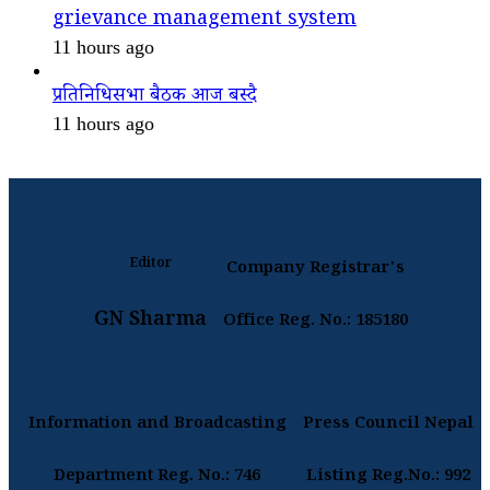
grievance management system
11 hours ago
प्रतिनिधिसभा बैठक आज बस्दै
11 hours ago
Editor
Company Registrar's
GN Sharma
Office Reg. No.: 185180
Information and Broadcasting
Press Council Nepal
Department Reg. No.: 746
Listing Reg.No.: 992