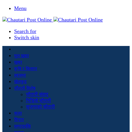
Menu
Search for
Switch skin
मूल खबर
खबर
कृषि र किसान
स्वास्थ्य
खेलकुद
चौतारी विशेष
चौतारी संवाद
भिडियो चौतारी
सृजनाको चौतारी
कला
विचार
सम्पादकीय