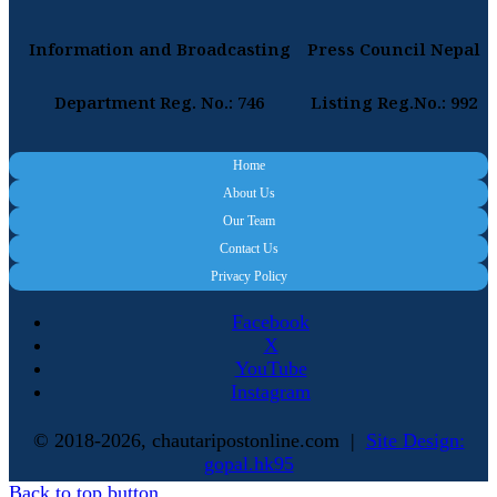
Information and Broadcasting
Press Council Nepal
Department Reg. No.: 746
Listing Reg.No.: 992
Home
About Us
Our Team
Contact Us
Privacy Policy
Facebook
X
YouTube
Instagram
© 2018-2026, chautaripostonline.com |
Site Design:
gopal.hk95
Back to top button