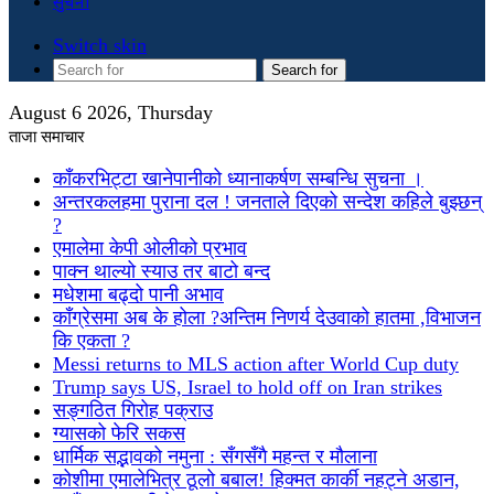
सुचना
Switch skin
Search for
August 6 2026, Thursday
ताजा समाचार
काँकरभिट्टा खानेपानीको ध्यानाकर्षण सम्बन्धि सुचना ।
अन्तरकलहमा पुराना दल ! जनताले दिएको सन्देश कहिले बुझ्छन्
?
एमालेमा केपी ओलीको प्रभाव
पाक्न थाल्यो स्याउ तर बाटो बन्द
मधेशमा बढ्दो पानी अभाव
काँग्रेसमा अब के होला ?अन्तिम निणर्य देउवाको हातमा ,विभाजन
कि एकता ?
Messi returns to MLS action after World Cup duty
Trump says US, Israel to hold off on Iran strikes
सङ्गठित गिरोह पक्राउ
ग्यासको फेरि सकस
धार्मिक सद्भावको नमुना : सँगसँगै महन्त र मौलाना
कोशीमा एमालेभित्र ठूलो बबाल! हिक्मत कार्की नहट्ने अडान,