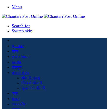
Menu
Search for
Switch skin
मूल खबर
खबर
कृषि र किसान
स्वास्थ्य
खेलकुद
चौतारी विशेष
चौतारी संवाद
भिडियो चौतारी
सृजनाको चौतारी
कला
विचार
सम्पादकीय