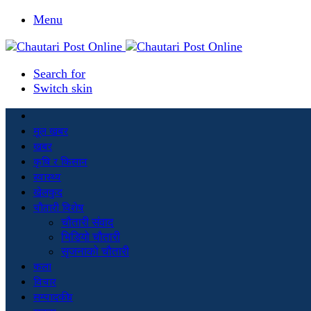
Menu
Search for
Switch skin
मूल खबर
खबर
कृषि र किसान
स्वास्थ्य
खेलकुद
चौतारी विशेष
चौतारी संवाद
भिडियो चौतारी
सृजनाको चौतारी
कला
विचार
सम्पादकीय