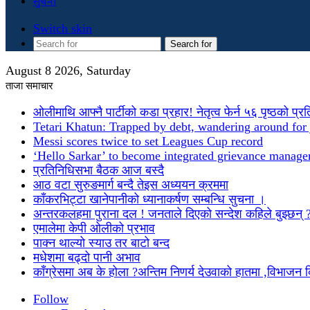
सुचना
Switch skin
Search for
August 8 2026, Saturday
ताजा समाचार
ओलीमाथि आफ्नै पार्टीको कडा प्रहार! नेतृत्व फेर्न ५६ पृष्ठको प्र
Tetari Khatun: Trapped by debt, wandering around for 
Messi scores twice to set Leagues Cup record
‘Hello Sarkar’ to become integrated grievance manag
प्रतिनिधिसभा बैठक आज बस्दै
आठ वटा सुरुङमार्ग बन्दै तेइस अध्ययन क्रममा
काँकरभिट्टा खानेपानीको ध्यानाकर्षण सम्बन्धि सुचना ।
अन्तरकलहमा पुराना दल ! जनताले दिएको सन्देश कहिले बुझ्छन् 
एमालेमा केपी ओलीको प्रभाव
पाक्न थाल्यो स्याउ तर बाटो बन्द
मधेशमा बढ्दो पानी अभाव
काँग्रेसमा अब के होला ?अन्तिम निणर्य देउवाको हातमा ,विभाजन
Follow