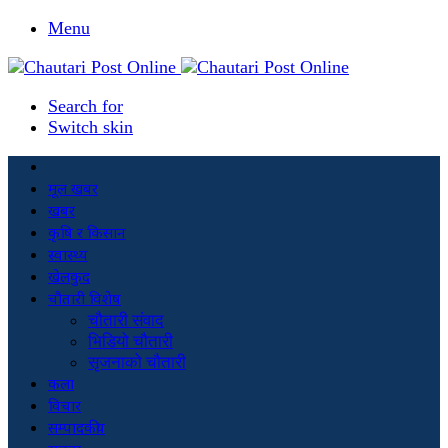
Menu
Search for
Switch skin
मूल खबर
खबर
कृषि र किसान
स्वास्थ्य
खेलकुद
चौतारी विशेष
चौतारी संवाद
भिडियो चौतारी
सृजनाको चौतारी
कला
विचार
सम्पादकीय