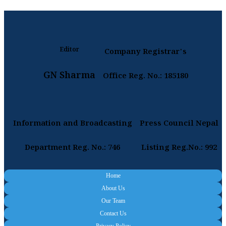
Editor
Company Registrar's
GN Sharma
Office Reg. No.: 185180
Information and Broadcasting
Press Council Nepal
Department Reg. No.: 746
Listing Reg.No.: 992
Home
About Us
Our Team
Contact Us
Privacy Policy