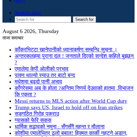
सुचना
Switch skin
Search for
August 6 2026, Thursday
ताजा समाचार
काँकरभिट्टा खानेपानीको ध्यानाकर्षण सम्बन्धि सुचना ।
अन्तरकलहमा पुराना दल ! जनताले दिएको सन्देश कहिले बुझ्छन्
?
एमालेमा केपी ओलीको प्रभाव
पाक्न थाल्यो स्याउ तर बाटो बन्द
मधेशमा बढ्दो पानी अभाव
काँग्रेसमा अब के होला ?अन्तिम निणर्य देउवाको हातमा ,विभाजन
कि एकता ?
Messi returns to MLS action after World Cup duty
Trump says US, Israel to hold off on Iran strikes
सङ्गठित गिरोह पक्राउ
ग्यासको फेरि सकस
धार्मिक सद्भावको नमुना : सँगसँगै महन्त र मौलाना
कोशीमा एमालेभित्र ठूलो बबाल! हिक्मत कार्की नहट्ने अडान,