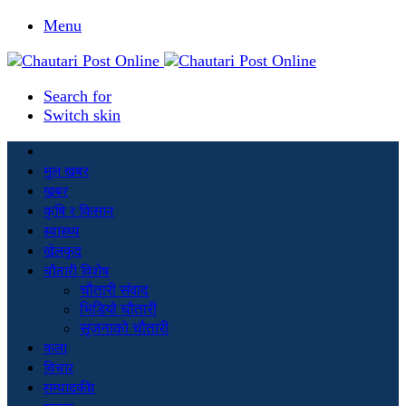
Menu
Search for
Switch skin
मूल खबर
खबर
कृषि र किसान
स्वास्थ्य
खेलकुद
चौतारी विशेष
चौतारी संवाद
भिडियो चौतारी
सृजनाको चौतारी
कला
विचार
सम्पादकीय