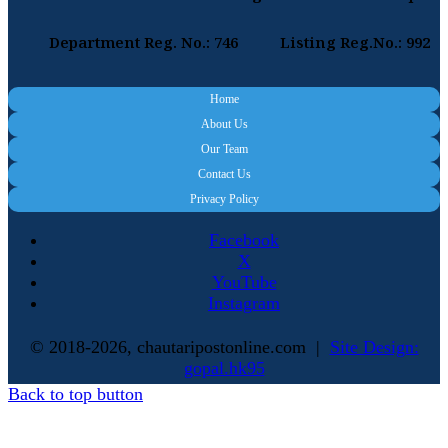
Department Reg. No.: 746
Listing Reg.No.: 992
Home
About Us
Our Team
Contact Us
Privacy Policy
Facebook
X
YouTube
Instagram
© 2018-2026, chautaripostonline.com |
Site Design:
gopal.hk95
Back to top button