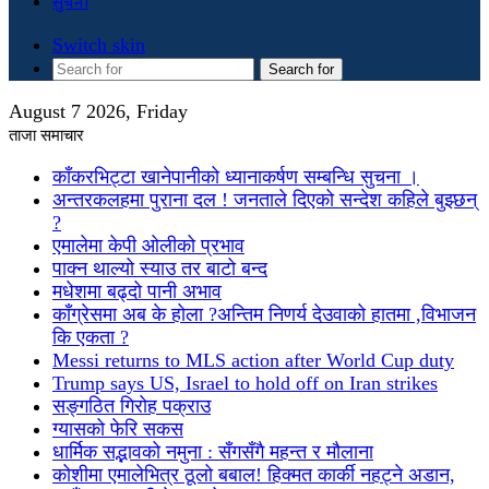
सुचना
Switch skin
Search for
August 7 2026, Friday
ताजा समाचार
काँकरभिट्टा खानेपानीको ध्यानाकर्षण सम्बन्धि सुचना ।
अन्तरकलहमा पुराना दल ! जनताले दिएको सन्देश कहिले बुझ्छन्
?
एमालेमा केपी ओलीको प्रभाव
पाक्न थाल्यो स्याउ तर बाटो बन्द
मधेशमा बढ्दो पानी अभाव
काँग्रेसमा अब के होला ?अन्तिम निणर्य देउवाको हातमा ,विभाजन
कि एकता ?
Messi returns to MLS action after World Cup duty
Trump says US, Israel to hold off on Iran strikes
सङ्गठित गिरोह पक्राउ
ग्यासको फेरि सकस
धार्मिक सद्भावको नमुना : सँगसँगै महन्त र मौलाना
कोशीमा एमालेभित्र ठूलो बबाल! हिक्मत कार्की नहट्ने अडान,