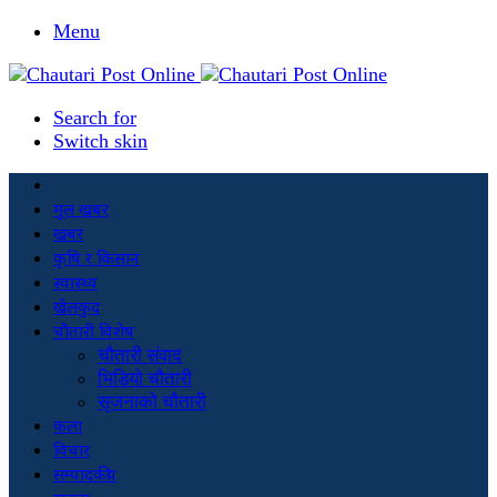
Menu
Search for
Switch skin
मूल खबर
खबर
कृषि र किसान
स्वास्थ्य
खेलकुद
चौतारी विशेष
चौतारी संवाद
भिडियो चौतारी
सृजनाको चौतारी
कला
विचार
सम्पादकीय