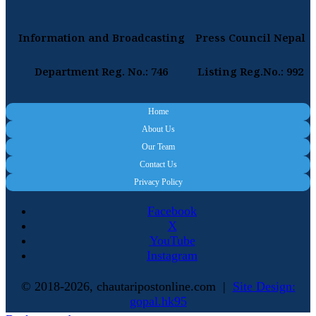
Information and Broadcasting
Press Council Nepal
Department Reg. No.: 746
Listing Reg.No.: 992
Home
About Us
Our Team
Contact Us
Privacy Policy
Facebook
X
YouTube
Instagram
© 2018-2026, chautaripostonline.com |
Site Design:
gopal.hk95