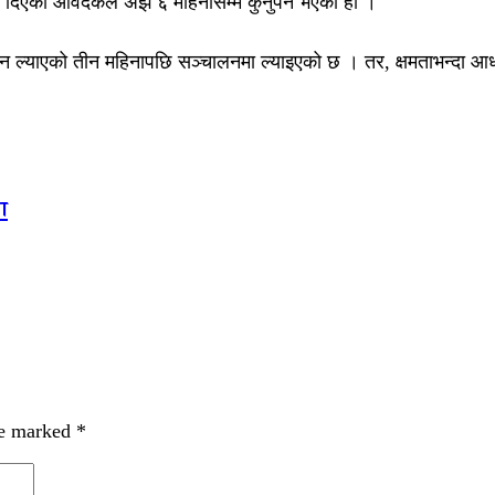
 दिएका आवेदकले अझै ६ महिनासम्म कुर्नुपर्ने भएको हो ।
ताको मेसिन ल्याएको तीन महिनापछि सञ्चालनमा ल्याइएको छ । तर, क्षमताभन
ा
re marked
*