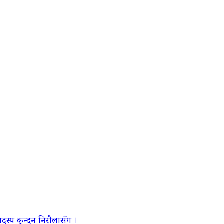
स्य कुन्दन निरौलासँग ।