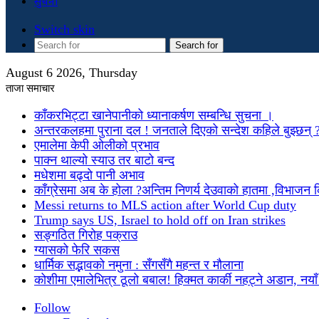
सुचना
Switch skin
Search for
August 6 2026, Thursday
ताजा समाचार
काँकरभिट्टा खानेपानीको ध्यानाकर्षण सम्बन्धि सुचना ।
अन्तरकलहमा पुराना दल ! जनताले दिएको सन्देश कहिले बुझ्छन् 
एमालेमा केपी ओलीको प्रभाव
पाक्न थाल्यो स्याउ तर बाटो बन्द
मधेशमा बढ्दो पानी अभाव
काँग्रेसमा अब के होला ?अन्तिम निणर्य देउवाको हातमा ,विभाजन
Messi returns to MLS action after World Cup duty
Trump says US, Israel to hold off on Iran strikes
सङ्गठित गिरोह पक्राउ
ग्यासको फेरि सकस
धार्मिक सद्भावको नमुना : सँगसँगै महन्त र मौलाना
कोशीमा एमालेभित्र ठूलो बबाल! हिक्मत कार्की नहट्ने अडान, नयाँ मु
Follow