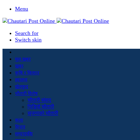
Menu
Search for
Switch skin
मूल खबर
खबर
कृषि र किसान
स्वास्थ्य
खेलकुद
चौतारी विशेष
चौतारी संवाद
भिडियो चौतारी
सृजनाको चौतारी
कला
विचार
सम्पादकीय