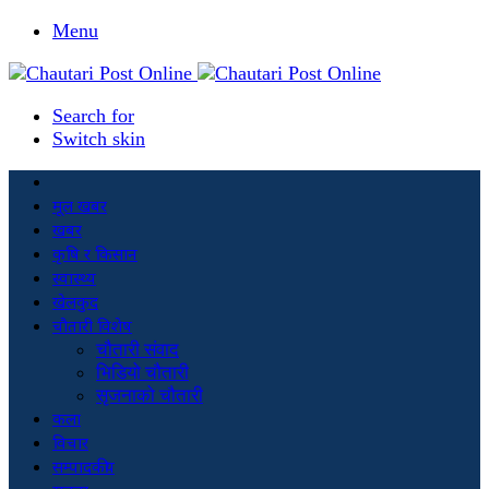
Menu
Search for
Switch skin
मूल खबर
खबर
कृषि र किसान
स्वास्थ्य
खेलकुद
चौतारी विशेष
चौतारी संवाद
भिडियो चौतारी
सृजनाको चौतारी
कला
विचार
सम्पादकीय