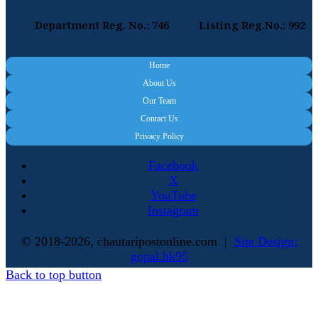
Department Reg. No.: 746
Listing Reg.No.: 992
Home
About Us
Our Team
Contact Us
Privacy Policy
Facebook
X
YouTube
Instagram
© 2018-2026, chautaripostonline.com |
Site Design:
gopal.hk95
Back to top button