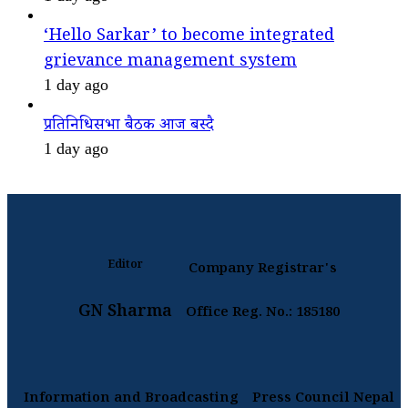
‘Hello Sarkar’ to become integrated
grievance management system
1 day ago
प्रतिनिधिसभा बैठक आज बस्दै
1 day ago
Editor
Company Registrar's
GN Sharma
Office Reg. No.: 185180
Information and Broadcasting
Press Council Nepal