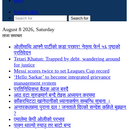
सुचना
Switch skin
Search for
August 8 2026, Saturday
ताजा समाचार
ओलीमाथि आफ्नै पार्टीको कडा प्रहार! नेतृत्व फेर्न ५६ पृष्ठको
प्रतिवेदन
Tetari Khatun: Trapped by debt, wandering around
for justice
Messi scores twice to set Leagues Cup record
‘Hello Sarkar’ to become integrated grievance
management system
प्रतिनिधिसभा बैठक आज बस्दै
आठ वटा सुरुङमार्ग बन्दै तेइस अध्ययन क्रममा
काँकरभिट्टा खानेपानीको ध्यानाकर्षण सम्बन्धि सुचना ।
अन्तरकलहमा पुराना दल ! जनताले दिएको सन्देश कहिले बुझ्छन्
?
एमालेमा केपी ओलीको प्रभाव
पाक्न थाल्यो स्याउ तर बाटो बन्द