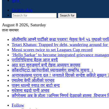
सुचना
Switch skin
Search for
August 8 2026, Saturday
ताजा समाचार
ओलीमाथि आफ्नै पार्टीको कडा प्रहार! नेतृत्व फेर्न ५६ पृष्ठको प्र
Tetari Khatun: Trapped by debt, wandering around for 
Messi scores twice to set Leagues Cup record
‘Hello Sarkar’ to become integrated grievance manag
प्रतिनिधिसभा बैठक आज बस्दै
आठ वटा सुरुङमार्ग बन्दै तेइस अध्ययन क्रममा
काँकरभिट्टा खानेपानीको ध्यानाकर्षण सम्बन्धि सुचना ।
अन्तरकलहमा पुराना दल ! जनताले दिएको सन्देश कहिले बुझ्छन् 
एमालेमा केपी ओलीको प्रभाव
पाक्न थाल्यो स्याउ तर बाटो बन्द
मधेशमा बढ्दो पानी अभाव
काँग्रेसमा अब के होला ?अन्तिम निणर्य देउवाको हातमा ,विभाजन
Follow