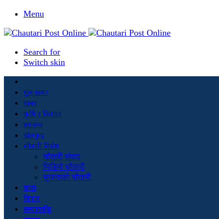
Menu
Search for
Switch skin
मूल खबर
खबर
कृषि र किसान
स्वास्थ्य
खेलकुद
चौतारी विशेष
चौतारी संवाद
भिडियो चौतारी
सृजनाको चौतारी
कला
विचार
सम्पादकीय