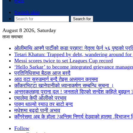
सुचना
Switch skin
Search for
August 8 2026, Saturday
ताजा समाचार
ओलीमाथि आफ्नै पार्टीको कडा प्रहार! नेतृत्व फेर्न ५६ पृष्ठको प्र
Tetari Khatun: Trapped by debt, wandering around for 
Messi scores twice to set Leagues Cup record
‘Hello Sarkar’ to become integrated grievance manag
प्रतिनिधिसभा बैठक आज बस्दै
आठ वटा सुरुङमार्ग बन्दै तेइस अध्ययन क्रममा
काँकरभिट्टा खानेपानीको ध्यानाकर्षण सम्बन्धि सुचना ।
अन्तरकलहमा पुराना दल ! जनताले दिएको सन्देश कहिले बुझ्छन् 
एमालेमा केपी ओलीको प्रभाव
पाक्न थाल्यो स्याउ तर बाटो बन्द
मधेशमा बढ्दो पानी अभाव
काँग्रेसमा अब के होला ?अन्तिम निणर्य देउवाको हातमा ,विभाजन
Follow