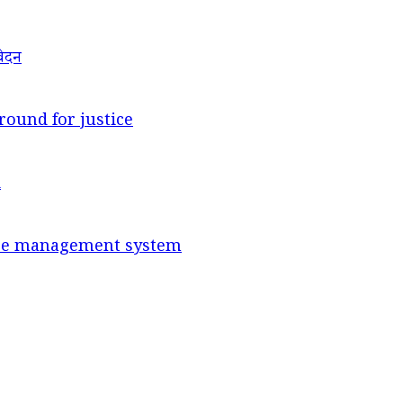
वेदन
round for justice
d
ance management system