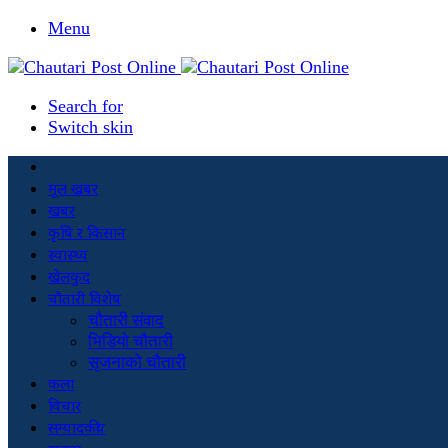
Menu
Search for
Switch skin
मूल खबर
खबर
कृषि र किसान
स्वास्थ्य
खेलकुद
चौतारी विशेष
चौतारी संवाद
भिडियो चौतारी
सृजनाको चौतारी
कला
विचार
सम्पादकीय