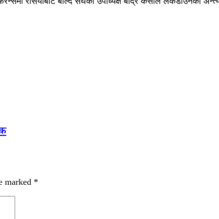
ेन्समा रसियाबाट बोल्दै संघका उपाध्यक्ष बद्रि केसीले लकडाउनको अन्त
ुक
re marked
*