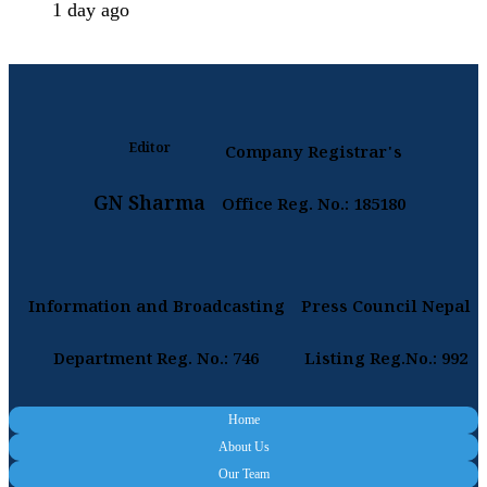
1 day ago
Editor
Company Registrar's
GN Sharma
Office Reg. No.: 185180
Information and Broadcasting
Press Council Nepal
Department Reg. No.: 746
Listing Reg.No.: 992
Home
About Us
Our Team