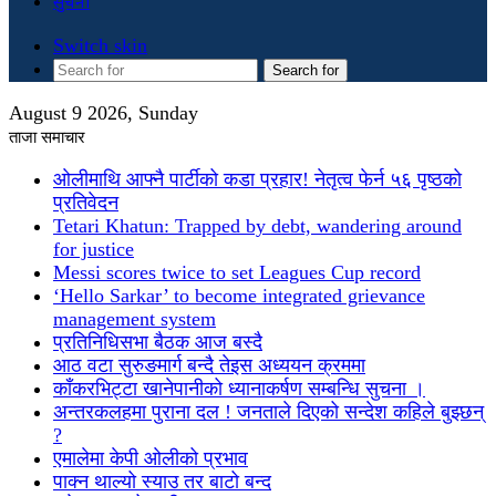
सुचना
Switch skin
Search for
August 9 2026, Sunday
ताजा समाचार
ओलीमाथि आफ्नै पार्टीको कडा प्रहार! नेतृत्व फेर्न ५६ पृष्ठको
प्रतिवेदन
Tetari Khatun: Trapped by debt, wandering around
for justice
Messi scores twice to set Leagues Cup record
‘Hello Sarkar’ to become integrated grievance
management system
प्रतिनिधिसभा बैठक आज बस्दै
आठ वटा सुरुङमार्ग बन्दै तेइस अध्ययन क्रममा
काँकरभिट्टा खानेपानीको ध्यानाकर्षण सम्बन्धि सुचना ।
अन्तरकलहमा पुराना दल ! जनताले दिएको सन्देश कहिले बुझ्छन्
?
एमालेमा केपी ओलीको प्रभाव
पाक्न थाल्यो स्याउ तर बाटो बन्द