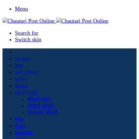
Menu
Search for
Switch skin
मूल खबर
खबर
कृषि र किसान
स्वास्थ्य
खेलकुद
चौतारी विशेष
चौतारी संवाद
भिडियो चौतारी
सृजनाको चौतारी
कला
विचार
सम्पादकीय