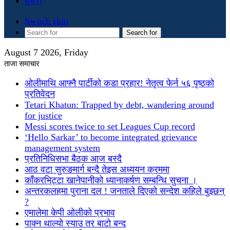
सुचना
Switch skin
Search for
August 7 2026, Friday
ताजा समाचार
ओलीमाथि आफ्नै पार्टीको कडा प्रहार! नेतृत्व फेर्न ५६ पृष्ठको
प्रतिवेदन
Tetari Khatun: Trapped by debt, wandering around
for justice
Messi scores twice to set Leagues Cup record
‘Hello Sarkar’ to become integrated grievance
management system
प्रतिनिधिसभा बैठक आज बस्दै
आठ वटा सुरुङमार्ग बन्दै तेइस अध्ययन क्रममा
काँकरभिट्टा खानेपानीको ध्यानाकर्षण सम्बन्धि सुचना ।
अन्तरकलहमा पुराना दल ! जनताले दिएको सन्देश कहिले बुझ्छन्
?
एमालेमा केपी ओलीको प्रभाव
पाक्न थाल्यो स्याउ तर बाटो बन्द