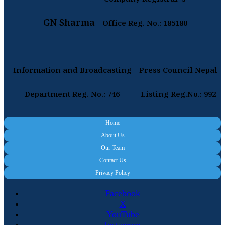
Company Registrar's
GN Sharma
Office Reg. No.: 185180
Information and Broadcasting
Press Council Nepal
Department Reg. No.: 746
Listing Reg.No.: 992
Home
About Us
Our Team
Contact Us
Privacy Policy
Facebook
X
YouTube
Instagram