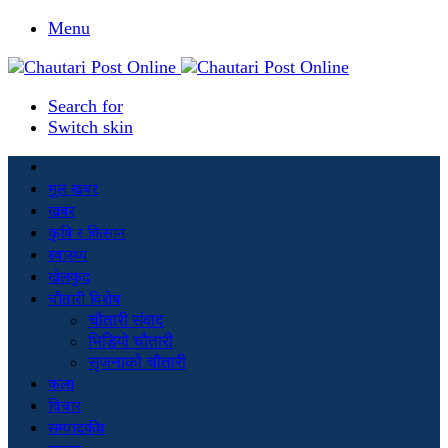
Menu
Search for
Switch skin
मूल खबर
खबर
कृषि र किसान
स्वास्थ्य
खेलकुद
चौतारी विशेष
चौतारी संवाद
भिडियो चौतारी
सृजनाको चौतारी
कला
विचार
सम्पादकीय