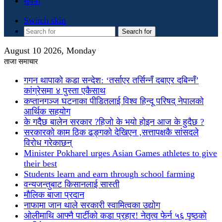
सुचना
Switch skin
Search for
August 10 2026, Monday
ताजा समाचार
गगन थापाको कडा सन्देश: ‘तर्साएर तर्सिन्नँ दबाएर दबिन्नँ’
कांग्रेसमा ४ पुस्ता एकैसाथ
कप्तानगञ्ज घटनाका पीडितलाई विश्व हिन्दू परिषद् नेपालको
आर्थिक सहयोग
के गदैैछ बालेन सरकार ?हिजो के भयो होइन आज के हुदैछ ?
सरकारको काम ठिक ढङ्गको देखिएन ,सत्तापक्षकै सांसदले
विरोध गरेकाछन्
Minister Pokharel urges Asian Games athletes to give
their best
Students learn and earn through school farming
वन्यजन्तुबाट किसानलाई सास्ती
मौलिक बाजा प्रदान
नाफामा जान थाले सरकारी स्वामित्वका उद्योग
ओलीमाथि आफ्नै पार्टीको कडा प्रहार! नेतृत्व फेर्न ५६ पृष्ठको