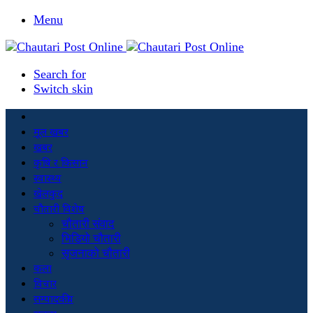
Menu
Search for
Switch skin
मूल खबर
खबर
कृषि र किसान
स्वास्थ्य
खेलकुद
चौतारी विशेष
चौतारी संवाद
भिडियो चौतारी
सृजनाको चौतारी
कला
विचार
सम्पादकीय