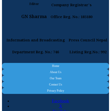
Editor
Company Registrar's
GN Sharma
Office Reg. No.: 185180
Information and Broadcasting
Press Council Nepal
Department Reg. No.: 746
Listing Reg.No.: 992
Home
About Us
Our Team
Contact Us
Privacy Policy
Facebook
X