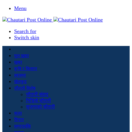
Menu
Search for
Switch skin
मूल खबर
खबर
कृषि र किसान
स्वास्थ्य
खेलकुद
चौतारी विशेष
चौतारी संवाद
भिडियो चौतारी
सृजनाको चौतारी
कला
विचार
सम्पादकीय