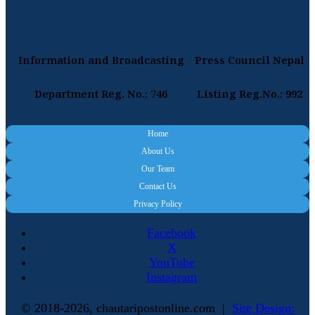
Information and Broadcasting
Press Council Nepal
Department Reg. No.: 746
Listing Reg.No.: 992
Home
About Us
Our Team
Contact Us
Privacy Policy
Facebook
X
YouTube
Instagram
© 2018-2026, chautaripostonline.com |
Site Design: