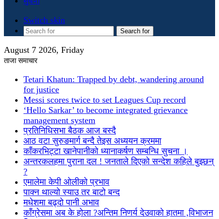
सुचना
Switch skin
Search for
August 7 2026, Friday
ताजा समाचार
Tetari Khatun: Trapped by debt, wandering around
for justice
Messi scores twice to set Leagues Cup record
‘Hello Sarkar’ to become integrated grievance
management system
प्रतिनिधिसभा बैठक आज बस्दै
आठ वटा सुरुङमार्ग बन्दै तेइस अध्ययन क्रममा
काँकरभिट्टा खानेपानीको ध्यानाकर्षण सम्बन्धि सुचना ।
अन्तरकलहमा पुराना दल ! जनताले दिएको सन्देश कहिले बुझ्छन्
?
एमालेमा केपी ओलीको प्रभाव
पाक्न थाल्यो स्याउ तर बाटो बन्द
मधेशमा बढ्दो पानी अभाव
काँग्रेसमा अब के होला ?अन्तिम निणर्य देउवाको हातमा ,विभाजन