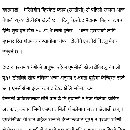
काठमाडौं – मेरिलेबोन क्रिकेट क्लब (एमसीसी) ले पहिलो खेलमा आज
नेपाली यू१९ टोलीसँग खेल्दै छ । टियु क्रिकेट मैदानमा बिहान ९:१५
देखि सुरु हुने खेल ५० अोभरको हुनेछ । भारत भ्रमणको लागि
बुधबार रित गौतमको कप्तानीमा घोषणा टोलीनै एमसीसीविरुद्ध मैदान
उत्रर्ने छ ।
टेष्ट र प्रथम श्रेणीको अनुभव रहेका एमसीसी खेलाडीविरुद्ध नेपाली
यू१९ टोलीको सोच नतिजा भन्दा अनुभव र क्षमता बृद्धीमा केन्द्रित रहने
छ । एमसीसीमा इंग्ल्यान्डबाट टेष्ट खेलि सकेका टम
वेस्टली,पाकिस्तानका तीनै वान डे,टि ट्वान्टी र टेष्ट खेलेका यासिर
अराफात,कप्तान जिमी एडम्स र बिली गोडलेमान जस्ता खेलाडी छन् ।
एमसीसीका यी चार बाहेक अन्यले इंग्ल्यान्डबाट यू१९ र प्रथम श्रेणी