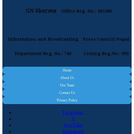
GN Sharma
Office Reg. No.: 185180
Information and Broadcasting
Press Council Nepal
Department Reg. No.: 746
Listing Reg.No.: 992
Home
About Us
Our Team
Contact Us
Privacy Policy
Facebook
X
YouTube
Instagram