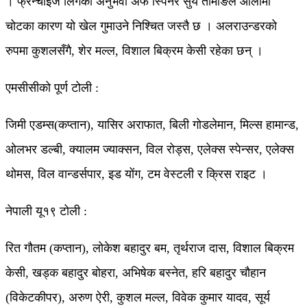
। फ्रेन्चाइज लिगको अनुभवी अफ स्पिनर सुर्य तामाङले औलामा
चोटका कारण यो खेल गुमाउने निश्चित जस्तै छ । अलराउन्डरको
रुपमा कुशलसँगै, शेर मल्ल, विशाल बिक्रम केसी रहेका छन् ।
एमसीसीको पूर्ण टोली :
जिमी एडम्स(कप्तान), यासिर अराफात, बिली गोडलेमान, मिल्स हामान्ड,
ओलभर डल्बी, क्यालम ज्याक्सन, विल रोड्स, एलेक्स स्पेन्सर, एलेक्स
थोमस, विल वान्डर्सपार, इड योंग, टम वेस्टली र क्रिस राइट ।
नेपाली यू१९ टोली :
रित गौतम (कप्तान), लोकेश बहादुर बम, तृर्थराज दास, विशाल बिक्रम
केसी, खड्क बहादुर बोहरा, अभिषेक बस्नेत, हरि बहादुर चौहान
(विकेटकीपर), अरुण ऐरी, कुशल मल्ल, विवेक कुमार यादव, सूर्य