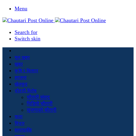
Menu
Search for
Switch skin
मूल खबर
खबर
कृषि र किसान
स्वास्थ्य
खेलकुद
चौतारी विशेष
चौतारी संवाद
भिडियो चौतारी
सृजनाको चौतारी
कला
विचार
सम्पादकीय