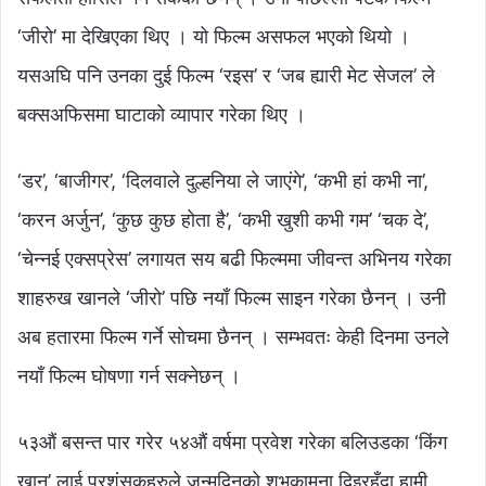
‘जीरो’ मा देखिएका थिए । यो फिल्म असफल भएको थियो ।
यसअघि पनि उनका दुई फिल्म ‘रइस’ र ‘जब ह्यारी मेट सेजल’ ले
बक्सअफिसमा घाटाको व्यापार गरेका थिए ।
‘डर’, ‘बाजीगर’, ‘दिलवाले दुल्हनिया ले जाएंगे’, ‘कभी हां कभी ना’,
‘करन अर्जुन’, ‘कुछ कुछ होता है’, ‘कभी खुशी कभी गम’ ‘चक दे’,
‘चेन्नई एक्सप्रेस’ लगायत सय बढी फिल्ममा जीवन्त अभिनय गरेका
शाहरुख खानले ‘जीरो’ पछि नयाँ फिल्म साइन गरेका छैनन् । उनी
अब हतारमा फिल्म गर्ने सोचमा छैनन् । सम्भवतः केही दिनमा उनले
नयाँ फिल्म घोषणा गर्न सक्नेछन् ।
५३औं बसन्त पार गरेर ५४औं वर्षमा प्रवेश गरेका बलिउडका ‘किंग
खान’ लाई प्रशंसकहरुले जन्मदिनको शुभकामना दिइरहँदा हामी