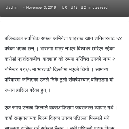
admin
November 3, 2019
0
18
2 minutes read
बलिउडका सर्वाधिक सफल अभिनेता शाहरुख खान शनिबारबाट ५४
वर्षका भएका छन् । भारतमा मात्र नभएर विश्वभर छरिएर रहेका
करोडौं प्रशंसकबीच ‘बादशाह’ को रुपमा परिचित उनको जन्म २
नोभेम्बर १९६५ मा भारतको दिल्लीमा भएको थियो । सामान्य
परिवारमा जन्मिएका उनले निकै ठूलो संघर्षपश्चात् बलिउडमा यो
स्थान हासिल गरेका हुन् ।
एक समय उनका फिल्मले बक्सअफिसमा जबरजस्त व्यापार गर्थे ।
कयौं सम्झनलायक फिल्म दिएका उनका पछिल्ला फिल्मले भने
सफलता हासिल गर्न सकेका छैनन् । उनी पछिल्लो पटक फिल्म