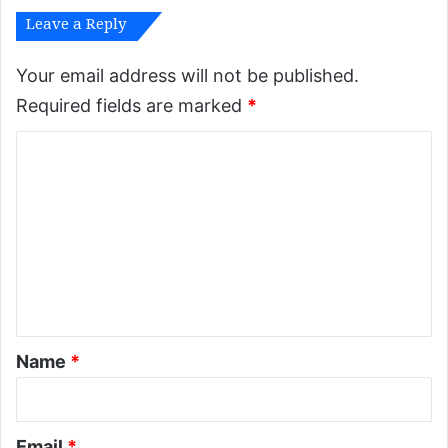
छा
Leave a Reply
’
?
Your email address will not be published.
Required fields are marked
*
C
o
m
m
e
n
t
*
Name
*
Email
*