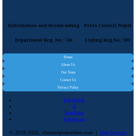
Information and Broadcasting
Press Council Nepal
Department Reg. No.: 746
Listing Reg.No.: 992
Home
About Us
Our Team
Contact Us
Privacy Policy
Facebook
X
YouTube
Instagram
© 2018-2026, chautaripostonline.com |
Site Design: