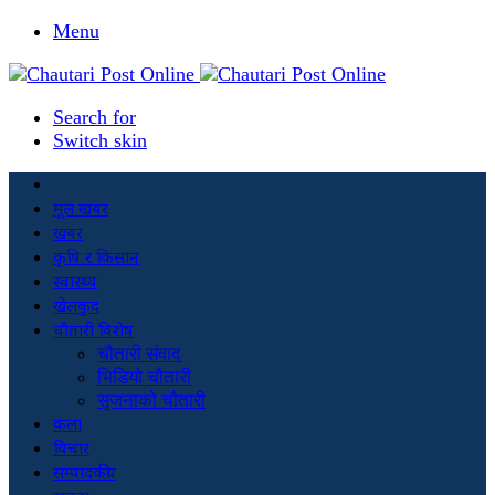
Menu
Search for
Switch skin
मूल खबर
खबर
कृषि र किसान
स्वास्थ्य
खेलकुद
चौतारी विशेष
चौतारी संवाद
भिडियो चौतारी
सृजनाको चौतारी
कला
विचार
सम्पादकीय