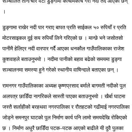
सञ्चालित तीन/चार वटा डुङ्गामा काेचामकोच गरी नदी तर्दै आएका छन्
।
डुङ्गामा राखेर नदी पार गराए बापत प्रति साईकल ५० रुपियाँ र प्रति
मोटरसाइकल दुई सय रुपियाँ लिने गरिएको छ । मान्छे भने जसोतसो
पानीमै हेलिएर नदी वारपार गर्दै आएका धनकौल गाउँपालिकाका राजेश
कुशवाहले बताउनुभयो । नदीमा पानीको बहाव बढेको समयमा डुङ्गा
सञ्चालनमा समस्या हुने गरेको स्थानीय वाषिन्दाले बताएका छन् ।
रामनगर गाउँपालिकाका अध्यक्ष कृष्णप्रसाद बर्माले बागमती नदीको पुल
अलपत्र छाडिँदा नागरिकले सास्ती पाएका बताउनुभयो । खैर्बा घाटमा
जस्तै सर्लाहीको बरहथवा नगरपालिका र रौतहटको गढीमाई नगरपालिका
जोड्ने समनपुर घाटको पुल निर्माण कार्य पनि लामो समयदेखि रोकिएको
छ । निर्माण अधुरै छाडिँदा पटक–पटक आएको बाढीले यी दुवै पुलका