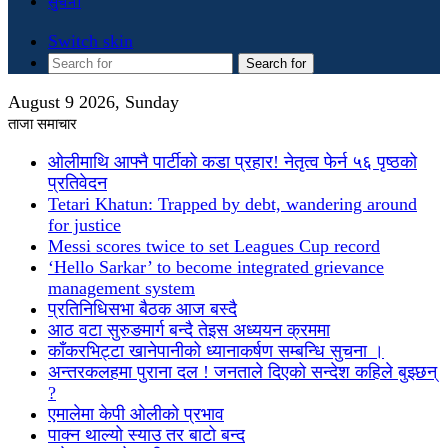
सुचना
Switch skin
Search for
August 9 2026, Sunday
ताजा समाचार
ओलीमाथि आफ्नै पार्टीको कडा प्रहार! नेतृत्व फेर्न ५६ पृष्ठको
प्रतिवेदन
Tetari Khatun: Trapped by debt, wandering around
for justice
Messi scores twice to set Leagues Cup record
‘Hello Sarkar’ to become integrated grievance
management system
प्रतिनिधिसभा बैठक आज बस्दै
आठ वटा सुरुङमार्ग बन्दै तेइस अध्ययन क्रममा
काँकरभिट्टा खानेपानीको ध्यानाकर्षण सम्बन्धि सुचना ।
अन्तरकलहमा पुराना दल ! जनताले दिएको सन्देश कहिले बुझ्छन्
?
एमालेमा केपी ओलीको प्रभाव
पाक्न थाल्यो स्याउ तर बाटो बन्द