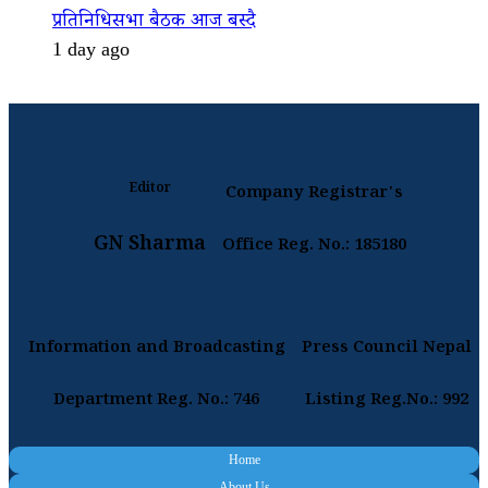
प्रतिनिधिसभा बैठक आज बस्दै
1 day ago
Editor
Company Registrar's
GN Sharma
Office Reg. No.: 185180
Information and Broadcasting
Press Council Nepal
Department Reg. No.: 746
Listing Reg.No.: 992
Home
About Us