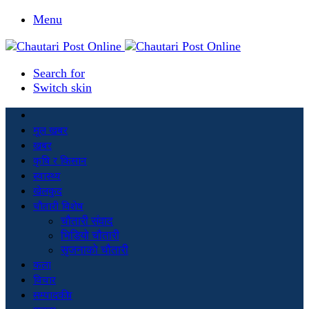
Menu
Search for
Switch skin
मूल खबर
खबर
कृषि र किसान
स्वास्थ्य
खेलकुद
चौतारी विशेष
चौतारी संवाद
भिडियो चौतारी
सृजनाको चौतारी
कला
विचार
सम्पादकीय