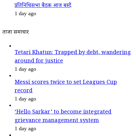
प्रतिनिधिसभा बैठक आज बस्दै
1 day ago
ताजा समाचार
Tetari Khatun: Trapped by debt, wandering
around for justice
1 day ago
Messi scores twice to set Leagues Cup
record
1 day ago
‘Hello Sarkar’ to become integrated
grievance management system
1 day ago