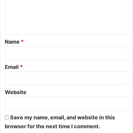
m
e
n
t
*
Name
*
Email
*
Website
Save my name, email, and website in this
browser for the next time I comment.