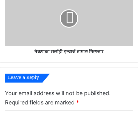
ले
क
र
पा
क
का
स
स
री
र्ला
ग
ही
र्ने
इ
?
न्चा
(
नेकपाका सर्लाही इन्चार्ज तामाङ गिरफ्तार
र्ज
स
ता
म्पू
मा
र्ण
ङ
जा
Leave a Reply
गि
न
र
का
फ्ता
Your email address will not be published.
री
र
Required fields are marked
*
स
हि
C
त
)
o
m