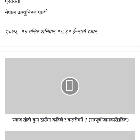
प्रवक्ता
नेपाल कम्युनिस्ट पार्टी
२०७६, १४ मंसिर शनिबार १८:३१ ई–रातो खबर
प्या
ज
खे
ती
कु
न
ठा
उँ
प्याज खेती कुन ठाउँमा कहिले र कसरी गर्ने ? (सम्पूर्ण जानकारीसहित)
मा
क
हि
ने