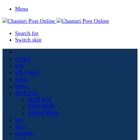
Menu
Search for
Switch skin
मूल खबर
खबर
कृषि र किसान
स्वास्थ्य
खेलकुद
चौतारी विशेष
चौतारी संवाद
भिडियो चौतारी
सृजनाको चौतारी
कला
विचार
सम्पादकीय