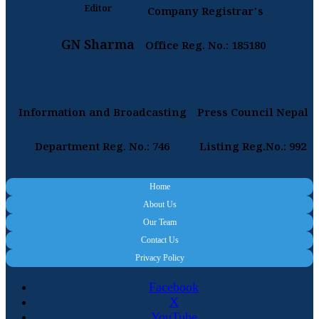
Editor
Company Registrar's
GN Sharma
Office Reg. No.: 185180
Information and Broadcasting
Press Council Nepal
Department Reg. No.: 746
Listing Reg.No.: 992
Home
About Us
Our Team
Contact Us
Privacy Policy
Facebook
X
YouTube