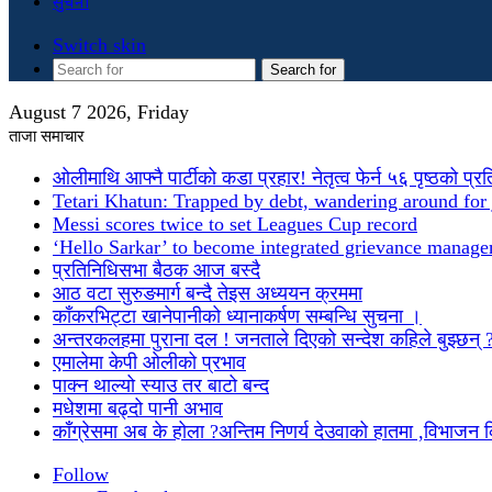
सुचना
Switch skin
Search for
August 7 2026, Friday
ताजा समाचार
ओलीमाथि आफ्नै पार्टीको कडा प्रहार! नेतृत्व फेर्न ५६ पृष्ठको प्र
Tetari Khatun: Trapped by debt, wandering around for 
Messi scores twice to set Leagues Cup record
‘Hello Sarkar’ to become integrated grievance manag
प्रतिनिधिसभा बैठक आज बस्दै
आठ वटा सुरुङमार्ग बन्दै तेइस अध्ययन क्रममा
काँकरभिट्टा खानेपानीको ध्यानाकर्षण सम्बन्धि सुचना ।
अन्तरकलहमा पुराना दल ! जनताले दिएको सन्देश कहिले बुझ्छन् 
एमालेमा केपी ओलीको प्रभाव
पाक्न थाल्यो स्याउ तर बाटो बन्द
मधेशमा बढ्दो पानी अभाव
काँग्रेसमा अब के होला ?अन्तिम निणर्य देउवाको हातमा ,विभाजन
Follow