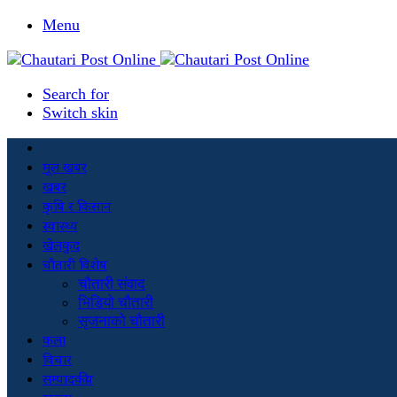
Menu
Search for
Switch skin
मूल खबर
खबर
कृषि र किसान
स्वास्थ्य
खेलकुद
चौतारी विशेष
चौतारी संवाद
भिडियो चौतारी
सृजनाको चौतारी
कला
विचार
सम्पादकीय