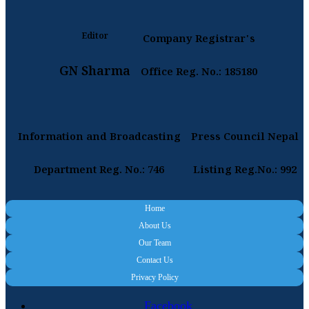
Editor
Company Registrar's
GN Sharma
Office Reg. No.: 185180
Information and Broadcasting
Press Council Nepal
Department Reg. No.: 746
Listing Reg.No.: 992
Home
About Us
Our Team
Contact Us
Privacy Policy
Facebook