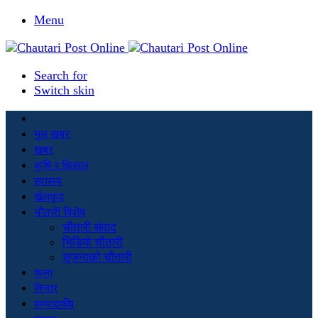
Menu
Search for
Switch skin
मूल खबर
खबर
कृषि र किसान
स्वास्थ्य
खेलकुद
चौतारी विशेष
चौतारी संवाद
भिडियो चौतारी
सृजनाको चौतारी
कला
विचार
सम्पादकीय