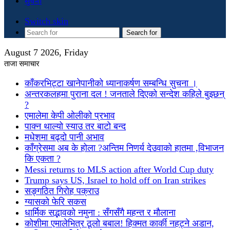
सुचना
Switch skin
Search for
August 7 2026, Friday
ताजा समाचार
काँकरभिट्टा खानेपानीको ध्यानाकर्षण सम्बन्धि सुचना ।
अन्तरकलहमा पुराना दल ! जनताले दिएको सन्देश कहिले बुझ्छन्
?
एमालेमा केपी ओलीको प्रभाव
पाक्न थाल्यो स्याउ तर बाटो बन्द
मधेशमा बढ्दो पानी अभाव
काँग्रेसमा अब के होला ?अन्तिम निणर्य देउवाको हातमा ,विभाजन
कि एकता ?
Messi returns to MLS action after World Cup duty
Trump says US, Israel to hold off on Iran strikes
सङ्गठित गिरोह पक्राउ
ग्यासको फेरि सकस
धार्मिक सद्भावको नमुना : सँगसँगै महन्त र मौलाना
कोशीमा एमालेभित्र ठूलो बबाल! हिक्मत कार्की नहट्ने अडान,