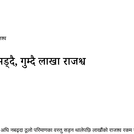
जश्व
दै, गुम्दै लाखौं राजश्व
 अघि नबढ्दा ठूलो परिमाणका वस्तु सड्न थालेपछि लाखौंको राजश्व रकम ग