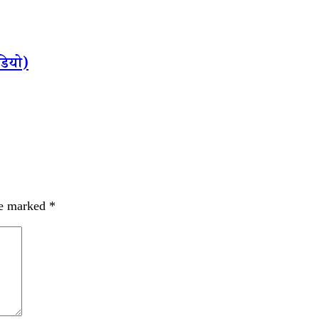
डियो)
re marked
*