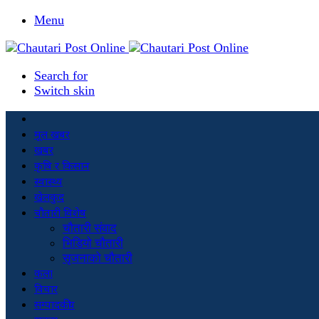
Menu
Search for
Switch skin
मूल खबर
खबर
कृषि र किसान
स्वास्थ्य
खेलकुद
चौतारी विशेष
चौतारी संवाद
भिडियो चौतारी
सृजनाको चौतारी
कला
विचार
सम्पादकीय