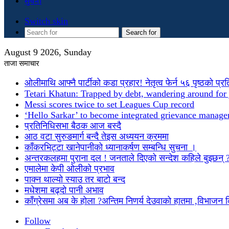
सुचना
Switch skin
Search for
August 9 2026, Sunday
ताजा समाचार
ओलीमाथि आफ्नै पार्टीको कडा प्रहार! नेतृत्व फेर्न ५६ पृष्ठको प्र
Tetari Khatun: Trapped by debt, wandering around for 
Messi scores twice to set Leagues Cup record
‘Hello Sarkar’ to become integrated grievance manag
प्रतिनिधिसभा बैठक आज बस्दै
आठ वटा सुरुङमार्ग बन्दै तेइस अध्ययन क्रममा
काँकरभिट्टा खानेपानीको ध्यानाकर्षण सम्बन्धि सुचना ।
अन्तरकलहमा पुराना दल ! जनताले दिएको सन्देश कहिले बुझ्छन् 
एमालेमा केपी ओलीको प्रभाव
पाक्न थाल्यो स्याउ तर बाटो बन्द
मधेशमा बढ्दो पानी अभाव
काँग्रेसमा अब के होला ?अन्तिम निणर्य देउवाको हातमा ,विभाजन
Follow