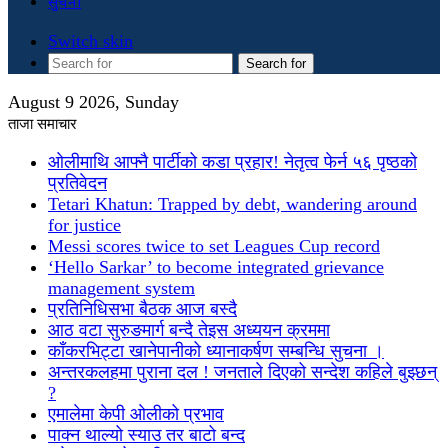
सुचना
Switch skin
Search for
August 9 2026, Sunday
ताजा समाचार
ओलीमाथि आफ्नै पार्टीको कडा प्रहार! नेतृत्व फेर्न ५६ पृष्ठको
प्रतिवेदन
Tetari Khatun: Trapped by debt, wandering around
for justice
Messi scores twice to set Leagues Cup record
‘Hello Sarkar’ to become integrated grievance
management system
प्रतिनिधिसभा बैठक आज बस्दै
आठ वटा सुरुङमार्ग बन्दै तेइस अध्ययन क्रममा
काँकरभिट्टा खानेपानीको ध्यानाकर्षण सम्बन्धि सुचना ।
अन्तरकलहमा पुराना दल ! जनताले दिएको सन्देश कहिले बुझ्छन्
?
एमालेमा केपी ओलीको प्रभाव
पाक्न थाल्यो स्याउ तर बाटो बन्द