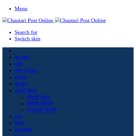
Menu
Search for
Switch skin
मूल खबर
खबर
कृषि र किसान
स्वास्थ्य
खेलकुद
चौतारी विशेष
चौतारी संवाद
भिडियो चौतारी
सृजनाको चौतारी
कला
विचार
सम्पादकीय