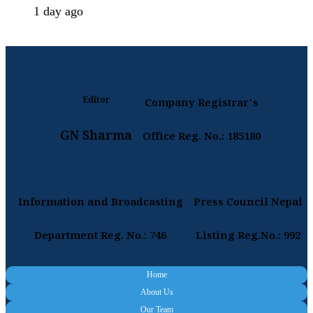
1 day ago
Editor
Company Registrar's
GN Sharma
Office Reg. No.: 185180
Information and Broadcasting
Press Council Nepal
Department Reg. No.: 746
Listing Reg.No.: 992
Home
About Us
Our Team