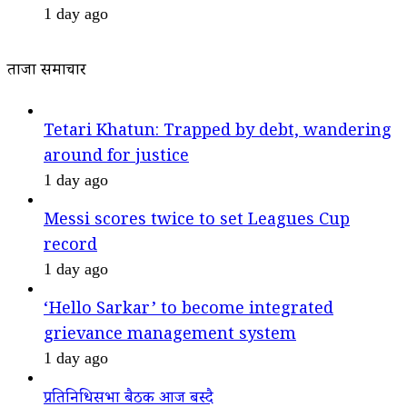
1 day ago
ताजा समाचार
Tetari Khatun: Trapped by debt, wandering
around for justice
1 day ago
Messi scores twice to set Leagues Cup
record
1 day ago
‘Hello Sarkar’ to become integrated
grievance management system
1 day ago
प्रतिनिधिसभा बैठक आज बस्दै