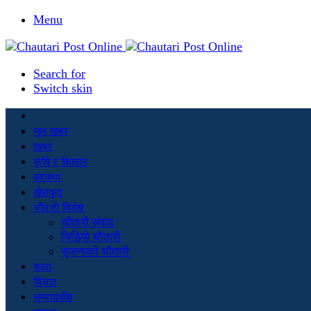
Menu
Search for
Switch skin
मूल खबर
खबर
कृषि र किसान
स्वास्थ्य
खेलकुद
चौतारी विशेष
चौतारी संवाद
भिडियो चौतारी
सृजनाको चौतारी
कला
विचार
सम्पादकीय