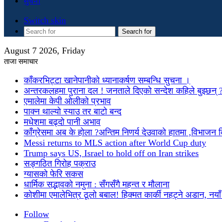
सुचना
Switch skin
Search for
August 7 2026, Friday
ताजा समाचार
काँकरभिट्टा खानेपानीको ध्यानाकर्षण सम्बन्धि सुचना ।
अन्तरकलहमा पुराना दल ! जनताले दिएको सन्देश कहिले बुझ्छन् 
एमालेमा केपी ओलीको प्रभाव
पाक्न थाल्यो स्याउ तर बाटो बन्द
मधेशमा बढ्दो पानी अभाव
काँग्रेसमा अब के होला ?अन्तिम निणर्य देउवाको हातमा ,विभाजन
Messi returns to MLS action after World Cup duty
Trump says US, Israel to hold off on Iran strikes
सङ्गठित गिरोह पक्राउ
ग्यासको फेरि सकस
धार्मिक सद्भावको नमुना : सँगसँगै महन्त र मौलाना
कोशीमा एमालेभित्र ठूलो बबाल! हिक्मत कार्की नहट्ने अडान, नयाँ मु
Follow