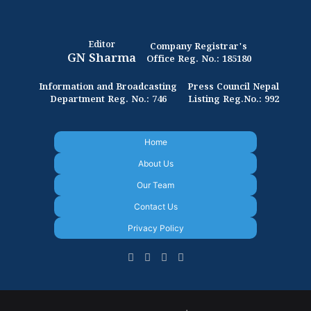
Editor
Company Registrar's
GN Sharma
Office Reg. No.: 185180
Information and Broadcasting
Press Council Nepal
Department Reg. No.: 746
Listing Reg.No.: 992
Home
About Us
Our Team
Contact Us
Privacy Policy
Facebook
X
YouTube
Instagram