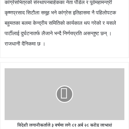
कांग्रेसभित्रको संस्थापनबाहेकका नेता पौडेल र पूर्वमहामन्त्री
कृष्णप्रसाद सिटौला समूह भने कांग्रेस इतिहासमा नै पहिलोपटक
बहुमतका बलमा केन्द्रीय समितिको कार्यकाल थप गरेको र यसले
पार्टीलाई दुर्घटनातर्फ लैजाने भन्दै निर्णयप्रति असन्तुष्ट छन् ।
राजधानी दैनिकमा छ ।
वि
दे
शी
ल
गा
नी
क
र्ता
ले
विदेशी लगानीकर्ताले ३ वर्षमा लगे ८१ अर्ब २८ करोड लाभाशं
३