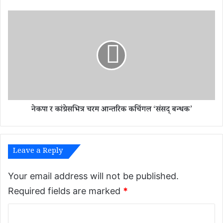
व
र्ष
ने
मा
क
ल
पा
गे
र
८
कां
१
ग्रे
अ
स
र्ब
भि
२
त्र
८
नेकपा र कांग्रेसभित्र चरम आन्तरिक कचिंगल ‘संसद् बन्धक’
च
क
र
रो
म
ड
आ
ला
Leave a Reply
न्त
भा
रि
शं
क
Your email address will not be published.
क
Required fields are marked
*
चिं
ग
C
ल