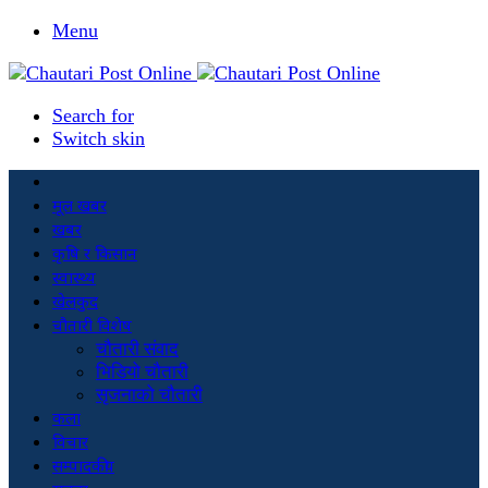
Menu
Search for
Switch skin
मूल खबर
खबर
कृषि र किसान
स्वास्थ्य
खेलकुद
चौतारी विशेष
चौतारी संवाद
भिडियो चौतारी
सृजनाको चौतारी
कला
विचार
सम्पादकीय