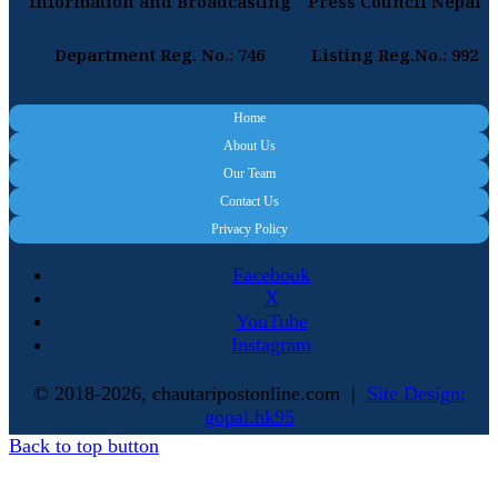
Information and Broadcasting
Press Council Nepal
Department Reg. No.: 746
Listing Reg.No.: 992
Home
About Us
Our Team
Contact Us
Privacy Policy
Facebook
X
YouTube
Instagram
© 2018-2026, chautaripostonline.com |
Site Design:
gopal.hk95
Back to top button