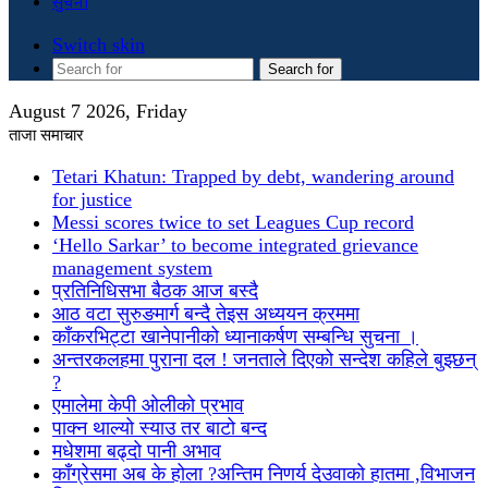
सुचना
Switch skin
Search for
August 7 2026, Friday
ताजा समाचार
Tetari Khatun: Trapped by debt, wandering around
for justice
Messi scores twice to set Leagues Cup record
‘Hello Sarkar’ to become integrated grievance
management system
प्रतिनिधिसभा बैठक आज बस्दै
आठ वटा सुरुङमार्ग बन्दै तेइस अध्ययन क्रममा
काँकरभिट्टा खानेपानीको ध्यानाकर्षण सम्बन्धि सुचना ।
अन्तरकलहमा पुराना दल ! जनताले दिएको सन्देश कहिले बुझ्छन्
?
एमालेमा केपी ओलीको प्रभाव
पाक्न थाल्यो स्याउ तर बाटो बन्द
मधेशमा बढ्दो पानी अभाव
काँग्रेसमा अब के होला ?अन्तिम निणर्य देउवाको हातमा ,विभाजन